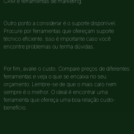
CRM e ferramentas de marketing.
Outro ponto a considerar é o suporte disponível.
Procure por ferramentas que ofereçam suporte
técnico eficiente. Isso é importante caso você
encontre problemas ou tenha dúvidas.
Por fim, avalie o custo. Compare preços de diferentes
ferramentas e veja o que se encaixa no seu
orçamento. Lembre-se de que o mais caro nem
sempre é o melhor. O ideal é encontrar uma
ferramenta que ofereça uma boa relação custo-
benefício.