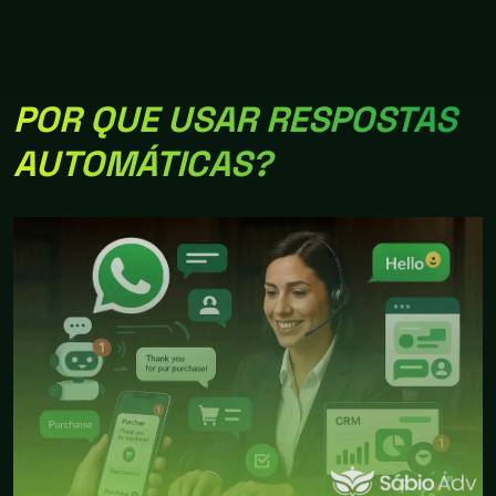
POR QUE USAR RESPOSTAS
AUTOMÁTICAS?