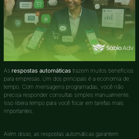
As
respostas automáticas
trazem muitos benefícios
para empresas. Um dos principais é a economia de
tempo. Com mensagens programadas, você não
precisa responder consultas simples manualmente.
Isso libera tempo para você focar em tarefas mais
importantes.
Além disso, as respostas automáticas garantem