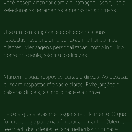
você deseja alcançar com a automação. Isso ajuda a
selecionar as ferramentas e mensagens corretas.
Use um tom amigável e acolhedor nas suas
respostas. Isso cria uma conexão melhor com os
clientes. Mensagens personalizadas, como incluir o
nome do cliente, são muito eficazes.
Mantenha suas respostas curtas e diretas. As pessoas
buscam respostas rápidas e claras. Evite jargões e
palavras difíceis, a simplicidade é a chave.
Teste e ajuste suas mensagens regularmente. O que
funciona hoje pode não funcionar amanhã. Obtenha
feedback dos clientes e faça melhorias com base