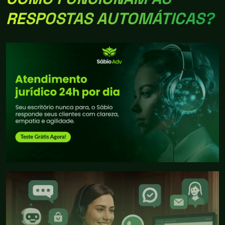
RESPOSTAS AUTOMÁTICAS?