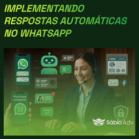
IMPLEMENTANDO
RESPOSTAS AUTOMÁTICAS
NO WHATSAPP