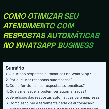
COMO OTIMIZAR SEU
ATENDIMENTO COM
RESPOSTAS AUTOMÁTICAS
NO WHATSAPP BUSINESS
Sumário
O que são respostas automáticas no WhatsApp?
Por que usar respostas automáticas?
Como funcionam as respostas automáticas?
Quais mensagens podem ser automatizadas?
Benefícios das respostas automáticas para empresas
Como escolher a ferramenta certa de automação?
Implementando respostas automáticas no WhatsApp