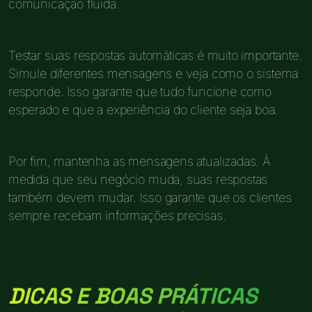
comunicação fluida.
Testar suas respostas automáticas é muito importante.
Simule diferentes mensagens e veja como o sistema
responde. Isso garante que tudo funcione como
esperado e que a experiência do cliente seja boa.
Por fim, mantenha as mensagens atualizadas. À
medida que seu negócio muda, suas respostas
também devem mudar. Isso garante que os clientes
sempre recebam informações precisas.
DICAS E BOAS PRÁTICAS