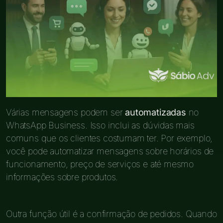
Várias mensagens podem ser
automatizadas
no
WhatsApp Business. Isso inclui as dúvidas mais
comuns que os clientes costumam ter. Por exemplo,
você pode automatizar mensagens sobre horários de
funcionamento, preço de serviços e até mesmo
informações sobre produtos.
Outra função útil é a confirmação de pedidos. Quando