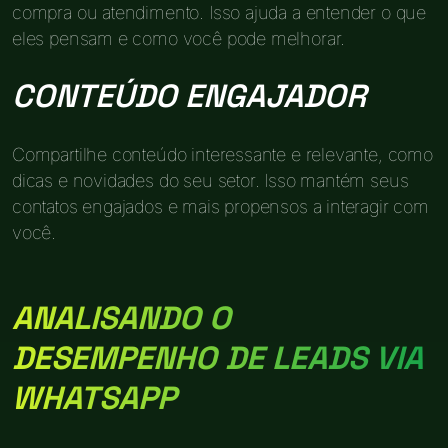
compra ou atendimento. Isso ajuda a entender o que
eles pensam e como você pode melhorar.
CONTEÚDO ENGAJADOR
Compartilhe conteúdo interessante e relevante, como
dicas e novidades do seu setor. Isso mantém seus
contatos engajados e mais propensos a interagir com
você.
ANALISANDO O
DESEMPENHO DE LEADS VIA
WHATSAPP