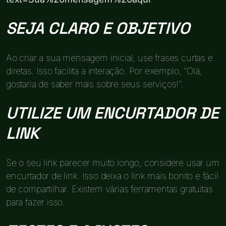
SEJA CLARO E OBJETIVO
Ao criar a sua mensagem inicial, use frases curtas e
diretas. Isso facilita a interação. Por exemplo, “Olá,
gostaria de saber mais sobre seus serviços!”.
UTILIZE UM ENCURTADOR DE
LINK
Se o seu link parecer muito longo, considere usar um
encurtador de link. Isso deixa o link mais bonito e fácil
de compartilhar. Existem várias ferramentas gratuitas
para fazer isso.