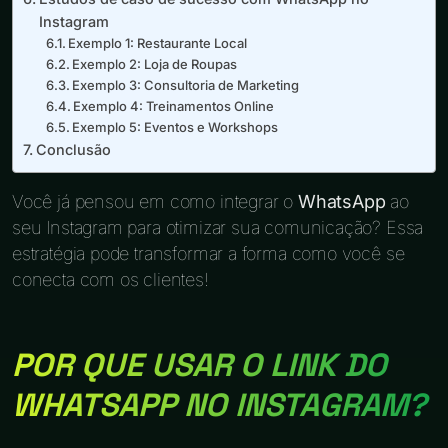
Instagram
Exemplo 1: Restaurante Local
Exemplo 2: Loja de Roupas
Exemplo 3: Consultoria de Marketing
Exemplo 4: Treinamentos Online
Exemplo 5: Eventos e Workshops
Conclusão
Você já pensou em como integrar o
WhatsApp
ao
seu Instagram para otimizar sua comunicação? Essa
estratégia pode transformar a forma como você se
conecta com os clientes!
POR QUE USAR O LINK DO
WHATSAPP NO INSTAGRAM?