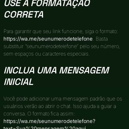
USE A FORMATAÇÃO
CORRETA
Para garantir que seu link funcione, siga o formato:
https://wa.me/seunumerodetelefone
. Basta
substituir “seunumerodetelefone” pelo seu número,
sem espaços ou caracteres especiais.
INCLUA UMA MENSAGEM
INICIAL
Você pode adicionar uma mensagem padrão que os
usuários verão ao abrir o chat. Isso ajuda a guiar a
conversa. O formato fica assim:
https://wa.me/seunumerodetelefone?
text=Sua%20mensagem%20aqui
.