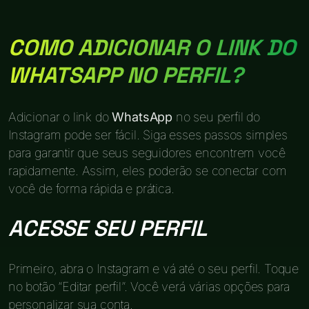
COMO ADICIONAR O LINK DO
WHATSAPP NO PERFIL?
Adicionar o link do
WhatsApp
no seu perfil do
Instagram pode ser fácil. Siga esses passos simples
para garantir que seus seguidores encontrem você
rapidamente. Assim, eles poderão se conectar com
você de forma rápida e prática.
ACESSE SEU PERFIL
Primeiro, abra o Instagram e vá até o seu perfil. Toque
no botão “Editar perfil”. Você verá várias opções para
personalizar sua conta.