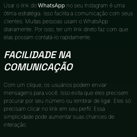
Usar o link do
WhatsApp
no seu Instagram é uma
ótima estratégia. Isso facilita a comunicação com seus
clientes. Muitas pessoas usam o WhatsApp
diariamente. Por isso, ter um link direto faz com que
elas possam contatá-lo rapidamente.
FACILIDADE NA
COMUNICAÇÃO
Com um clique, os usuários podem enviar
mensagens para você. Isso evita que eles precisem
procurar por seu número ou lembrar de ligar. Eles só
precisam clicar no link em seu perfil. Essa
simplicidade pode aumentar suas chances de
interação.