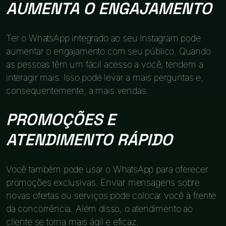
AUMENTA O ENGAJAMENTO
Ter o WhatsApp integrado ao seu Instagram pode
aumentar o engajamento com seu público. Quando
as pessoas têm um fácil acesso a você, tendem a
interagir mais. Isso pode levar a mais perguntas e,
consequentemente, a mais vendas.
PROMOÇÕES E
ATENDIMENTO RÁPIDO
Você também pode usar o WhatsApp para oferecer
promoções exclusivas. Enviar mensagens sobre
novas ofertas ou serviços pode colocar você à frente
da concorrência. Além disso, o atendimento ao
cliente se torna mais ágil e eficaz.