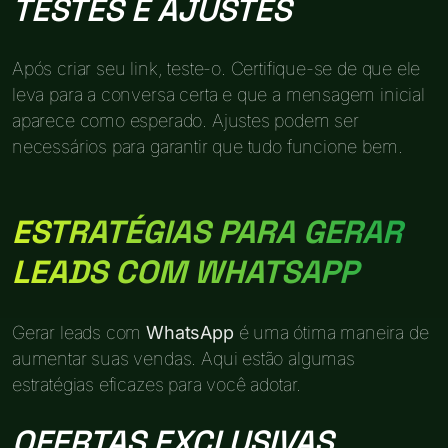
TESTES E AJUSTES
Após criar seu link, teste-o. Certifique-se de que ele
leva para a conversa certa e que a mensagem inicial
aparece como esperado. Ajustes podem ser
necessários para garantir que tudo funcione bem.
ESTRATÉGIAS PARA GERAR
LEADS COM WHATSAPP
Gerar leads com
WhatsApp
é uma ótima maneira de
aumentar suas vendas. Aqui estão algumas
estratégias eficazes para você adotar.
OFERTAS EXCLUSIVAS