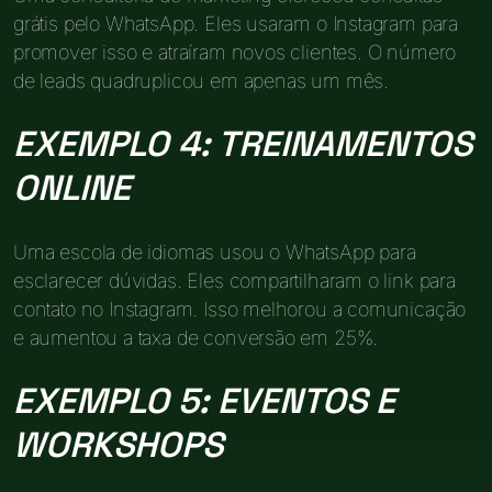
grátis pelo WhatsApp. Eles usaram o Instagram para
promover isso e atraíram novos clientes. O número
de leads quadruplicou em apenas um mês.
EXEMPLO 4: TREINAMENTOS
ONLINE
Uma escola de idiomas usou o WhatsApp para
esclarecer dúvidas. Eles compartilharam o link para
contato no Instagram. Isso melhorou a comunicação
e aumentou a taxa de conversão em 25%.
EXEMPLO 5: EVENTOS E
WORKSHOPS