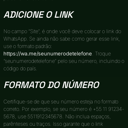
ADICIONE O LINK
No campo “Site”, é onde você deve colocar o link do
WhatsApp. Se ainda não sabe como gerar esse link,
use o formato padrão:
https://wa.me/seunumerodetelefone
. Troque
“seunumerodetelefone” pelo seu número, incluindo o
código do país.
FORMATO DO NÚMERO
Certifique-se de que seu número esteja no formato
correto. Por exemplo, se seu número é +55 11 91234-
5678, use 5511912345678. Não inclua espaços,
parênteses ou traços. Isso garante que o link