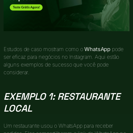
Estudos de caso mostram como o
WhatsApp
pode
ser eficaz para negócios no Instagram. Aqui estão
alguns exemplos de sucesso que você pode
considerar.
EXEMPLO 1: RESTAURANTE
LOCAL
Um restaurante usou o WhatsApp para receber