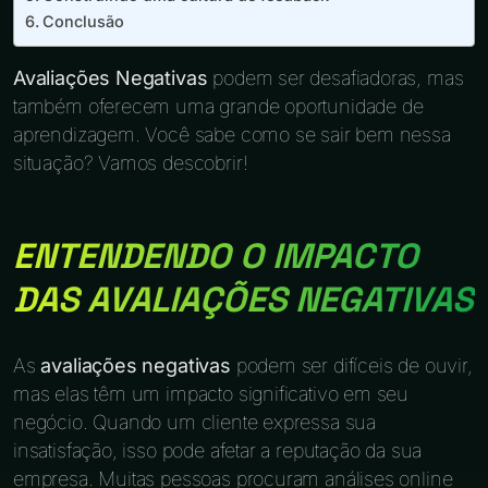
Conclusão
Avaliações Negativas
podem ser desafiadoras, mas
também oferecem uma grande oportunidade de
aprendizagem. Você sabe como se sair bem nessa
situação? Vamos descobrir!
ENTENDENDO O IMPACTO
DAS AVALIAÇÕES NEGATIVAS
As
avaliações negativas
podem ser difíceis de ouvir,
mas elas têm um impacto significativo em seu
negócio. Quando um cliente expressa sua
insatisfação, isso pode afetar a reputação da sua
empresa. Muitas pessoas procuram análises online