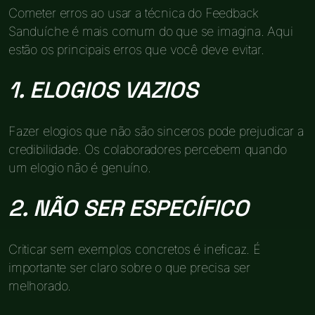
Cometer erros ao usar a técnica do Feedback
Sanduíche é mais comum do que se imagina. Aqui
estão os principais erros que você deve evitar.
1. ELOGIOS VAZIOS
Fazer elogios que não são sinceros pode prejudicar a
credibilidade. Os colaboradores percebem quando
um elogio não é genuíno.
2. NÃO SER ESPECÍFICO
Criticar sem exemplos concretos é ineficaz. É
importante ser claro sobre o que precisa ser
melhorado.