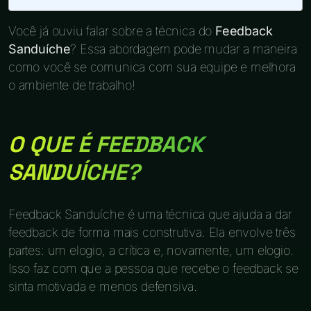
Você já ouviu falar sobre a técnica do
Feedback
Sanduíche
? Essa abordagem pode mudar a maneira
como você se comunica com sua equipe e melhora
o ambiente de trabalho!
O QUE É FEEDBACK
SANDUÍCHE?
Feedback Sanduíche é uma técnica que ajuda a dar
feedback de forma mais construtiva. Ela envolve três
partes: um elogio, a crítica e, novamente, um elogio.
Isso faz com que a pessoa que recebe o feedback se
sinta motivada e menos defensiva.