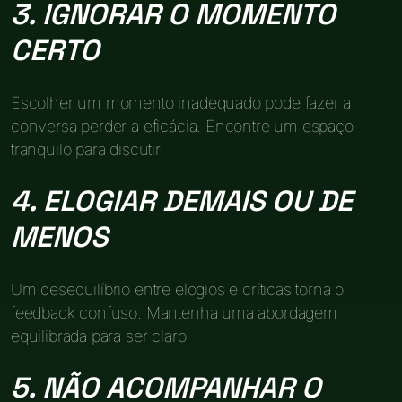
3. IGNORAR O MOMENTO
CERTO
Escolher um momento inadequado pode fazer a
conversa perder a eficácia. Encontre um espaço
tranquilo para discutir.
4. ELOGIAR DEMAIS OU DE
MENOS
Um desequilíbrio entre elogios e críticas torna o
feedback confuso. Mantenha uma abordagem
equilibrada para ser claro.
5. NÃO ACOMPANHAR O