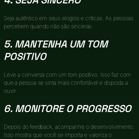
4. SEJA SINCERO
Seja autêntico em seus elogios e críticas. As pessoas
percebem quando não são sinceras.
5. MANTENHA UM TOM
POSITIVO
Leve a conversa com um tom positivo. Isso faz com
que a pessoa se sinta mais confortável e disposta a
ouvir.
6. MONITORE O PROGRESSO
Depois do feedback, acompanhe o desenvolvimento.
Isso mostra que você se importa e valoriza o