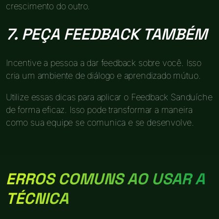
crescimento do outro.
7. PEÇA FEEDBACK TAMBÉM
Incentive a pessoa a dar feedback sobre você. Isso
cria um ambiente de diálogo e aprendizado mútuo.
Utilize essas dicas para aplicar o Feedback Sanduíche
de forma eficaz. Isso pode transformar a maneira
como sua equipe se comunica e se desenvolve.
ERROS COMUNS AO USAR A
TÉCNICA