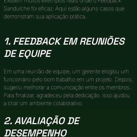
Existem muitos exemplos reais onde o Feedback
Sanduíche foi eficaz. Aqui estão alguns casos que
demonstram sua aplicação prática.
1. FEEDBACK EM REUNIÕES
DE EQUIPE
Em uma reunião de equipe, um gerente elogiou um
funcionário pelo bom trabalho em um projeto. Depois,
sugeriu melhorar a comunicação entre os membros.
Para finalizar, agradeceu pela dedicação. Isso ajudou
a criar um ambiente colaborativo.
2. AVALIAÇÃO DE
DESEMPENHO