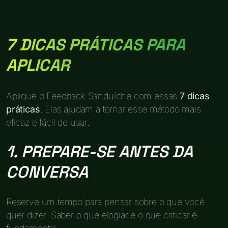
7 DICAS PRÁTICAS PARA
APLICAR
Aplique o Feedback Sanduíche com essas
7 dicas
práticas
. Elas ajudam a tornar esse método mais
eficaz e fácil de usar.
1. PREPARE-SE ANTES DA
CONVERSA
Reserve um tempo para pensar sobre o que você
quer dizer. Saber o que elogiar e o que criticar é