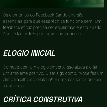
Os elementos do Feedback Sanduíche são
essenciais para que essa técnica funcione bem. Um
feedback eficaz precisa ser equilibrado e estruturado.
Aqui estão os três principais componentes:
ELOGIO INICIAL
Comece com um elogio sincero. Isso ajuda a criar
um ambiente positivo. Dizer algo como: “Você fez um
ótimo trabalho no relatório!” é uma boa forma de abrir
a conversa.
CRÍTICA CONSTRUTIVA