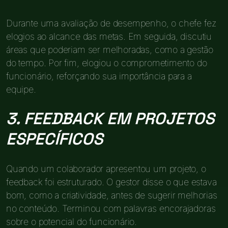
Durante uma avaliação de desempenho, o chefe fez
elogios ao alcance das metas. Em seguida, discutiu
áreas que poderiam ser melhoradas, como a gestão
do tempo. Por fim, elogiou o comprometimento do
funcionário, reforçando sua importância para a
equipe.
3. FEEDBACK EM PROJETOS
ESPECÍFICOS
Quando um colaborador apresentou um projeto, o
feedback foi estruturado. O gestor disse o que estava
bom, como a criatividade, antes de sugerir melhorias
no conteúdo. Terminou com palavras encorajadoras
sobre o potencial do funcionário.