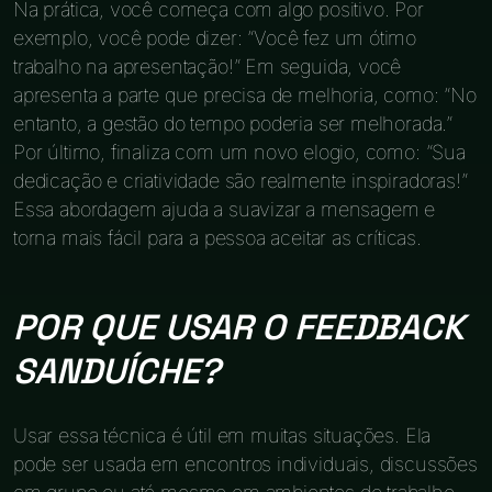
Na prática, você começa com algo positivo. Por
exemplo, você pode dizer: “Você fez um ótimo
trabalho na apresentação!” Em seguida, você
apresenta a parte que precisa de melhoria, como: “No
entanto, a gestão do tempo poderia ser melhorada.”
Por último, finaliza com um novo elogio, como: “Sua
dedicação e criatividade são realmente inspiradoras!”
Essa abordagem ajuda a suavizar a mensagem e
torna mais fácil para a pessoa aceitar as críticas.
POR QUE USAR O FEEDBACK
SANDUÍCHE?
Usar essa técnica é útil em muitas situações. Ela
pode ser usada em encontros individuais, discussões