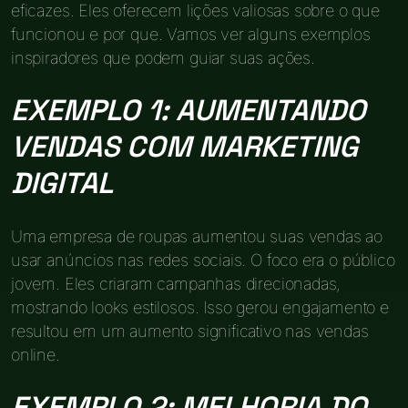
eficazes. Eles oferecem lições valiosas sobre o que
funcionou e por que. Vamos ver alguns exemplos
inspiradores que podem guiar suas ações.
EXEMPLO 1: AUMENTANDO
VENDAS COM MARKETING
DIGITAL
Uma empresa de roupas aumentou suas vendas ao
usar anúncios nas redes sociais. O foco era o público
jovem. Eles criaram campanhas direcionadas,
mostrando looks estilosos. Isso gerou engajamento e
resultou em um aumento significativo nas vendas
online.
EXEMPLO 2: MELHORIA DO