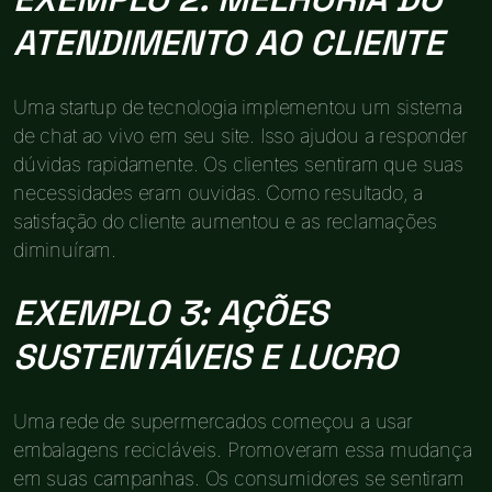
ATENDIMENTO AO CLIENTE
Uma startup de tecnologia implementou um sistema
de chat ao vivo em seu site. Isso ajudou a responder
dúvidas rapidamente. Os clientes sentiram que suas
necessidades eram ouvidas. Como resultado, a
satisfação do cliente aumentou e as reclamações
diminuíram.
EXEMPLO 3: AÇÕES
SUSTENTÁVEIS E LUCRO
Uma rede de supermercados começou a usar
embalagens recicláveis. Promoveram essa mudança
em suas campanhas. Os consumidores se sentiram