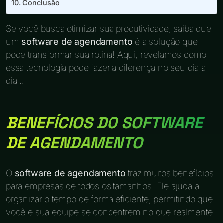
Conclusão
Se você busca otimizar sua produtividade, saiba que
um
software de agendamento
é a solução que
pode transformar sua rotina! Aqui, revelamos como
essa tecnologia pode fazer a diferença no seu dia a
dia…
BENEFÍCIOS DO SOFTWARE
DE AGENDAMENTO
O
software de agendamento
traz muitos benefícios
para empresas de todos os tamanhos. Ele ajuda a
organizar o tempo de forma eficiente, permitindo que
você e sua equipe se concentrem no que realmente