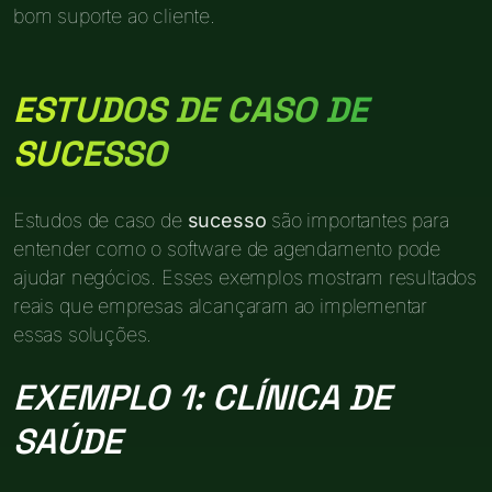
bom suporte ao cliente.
ESTUDOS DE CASO DE
SUCESSO
Estudos de caso de
sucesso
são importantes para
entender como o software de agendamento pode
ajudar negócios. Esses exemplos mostram resultados
reais que empresas alcançaram ao implementar
essas soluções.
EXEMPLO 1: CLÍNICA DE
SAÚDE