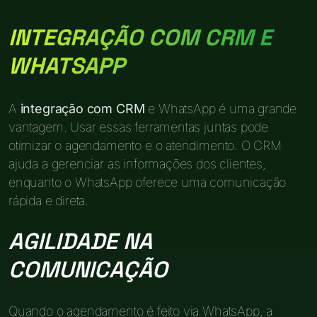
INTEGRAÇÃO COM CRM E
WHATSAPP
A
integração com CRM
e WhatsApp é uma grande
vantagem. Usar essas ferramentas juntas pode
otimizar o agendamento e o atendimento. O CRM
ajuda a gerenciar as informações dos clientes,
enquanto o WhatsApp oferece uma comunicação
rápida e direta.
AGILIDADE NA
COMUNICAÇÃO
Quando o agendamento é feito via WhatsApp, a