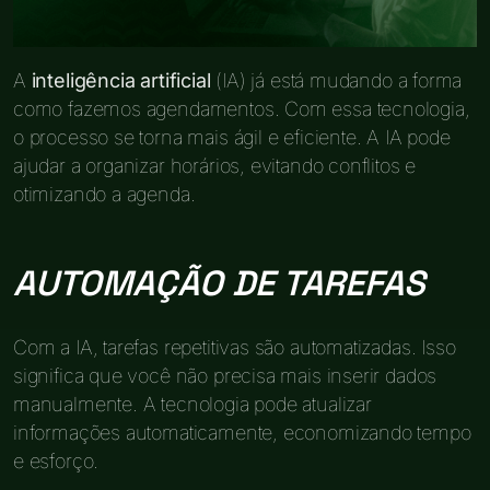
A
inteligência artificial
(IA) já está mudando a forma
como fazemos agendamentos. Com essa tecnologia,
o processo se torna mais ágil e eficiente. A IA pode
ajudar a organizar horários, evitando conflitos e
otimizando a agenda.
AUTOMAÇÃO DE TAREFAS
Com a IA, tarefas repetitivas são automatizadas. Isso
significa que você não precisa mais inserir dados
manualmente. A tecnologia pode atualizar
informações automaticamente, economizando tempo
e esforço.