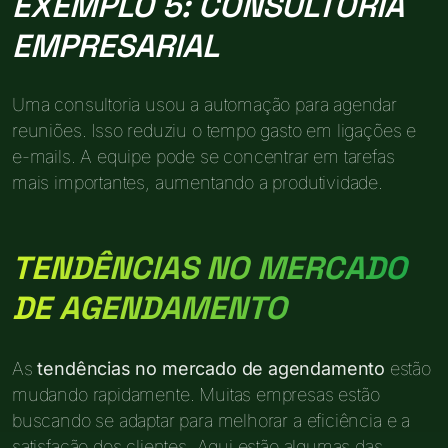
EXEMPLO 5: CONSULTORIA
EMPRESARIAL
Uma consultoria usou a automação para agendar
reuniões. Isso reduziu o tempo gasto em ligações e
e-mails. A equipe pode se concentrar em tarefas
mais importantes, aumentando a produtividade.
TENDÊNCIAS NO MERCADO
DE AGENDAMENTO
As
tendências no mercado de agendamento
estão
mudando rapidamente. Muitas empresas estão
buscando se adaptar para melhorar a eficiência e a
satisfação dos clientes. Aqui estão algumas das