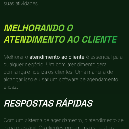
suas atividades.
MELHORANDO O
ATENDIMENTO AO CLIENTE
Melhorar o
atendimento ao cliente
é essencial para
qualquer negócio. Um bom atendimento gera
confiança e fideliza os clientes. Uma maneira de
alcançar isso é usar um software de agendamento
eficaz.
RESPOSTAS RÁPIDAS
Com um sistema de agendamento, o atendimento se
torna mais ágil. Os clientes podem marcar e alterar