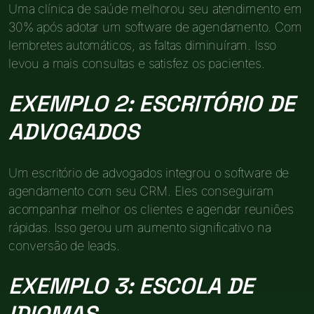
Uma clínica de saúde melhorou seu atendimento em
30% após adotar um software de agendamento. Com
lembretes automáticos, as faltas diminuíram. Isso
levou a mais consultas e satisfez os pacientes.
EXEMPLO 2: ESCRITÓRIO DE
ADVOGADOS
Um escritório de advogados integrou o software de
agendamento com seu CRM. Eles conseguiram
acompanhar melhor os clientes e agendar reuniões
rápidas. Isso gerou um aumento significativo na
conversão de leads.
EXEMPLO 3: ESCOLA DE
IDIOMAS