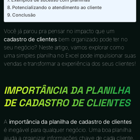
Potencializando o atendimento ao cliente
Conclusão
Você já parou pra pensar no impacto que um
cadastro de clientes
bem organizado pode ter no
seu negócio? Neste artigo, vamos explorar como
uma simples planilha no Excel pode impulsionar suas
vendas e transformar a experiência dos seus clientes!
IMPORTÂNCIA DA PLANILHA
DE CADASTRO DE CLIENTES
A
importância da planilha de cadastro de clientes
é inegável para qualquer negócio. Uma boa planilha
ajuda a organizar informações chave de cada cliente.