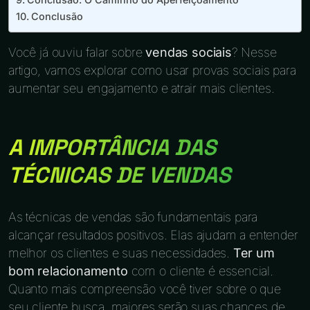
Conclusão
Você já ouviu falar sobre
vendas sociais
? Nesse
artigo, vamos explorar como usar provas sociais para
aumentar seu engajamento e atrair mais clientes.
A IMPORTÂNCIA DAS
TÉCNICAS DE VENDAS
As técnicas de vendas são fundamentais para
alcançar resultados positivos. Elas ajudam a entender
melhor os clientes e suas necessidades.
Ter um
bom relacionamento
com o cliente é essencial.
Quanto mais compreensão você tiver sobre o que
seu cliente busca, maiores serão suas chances de