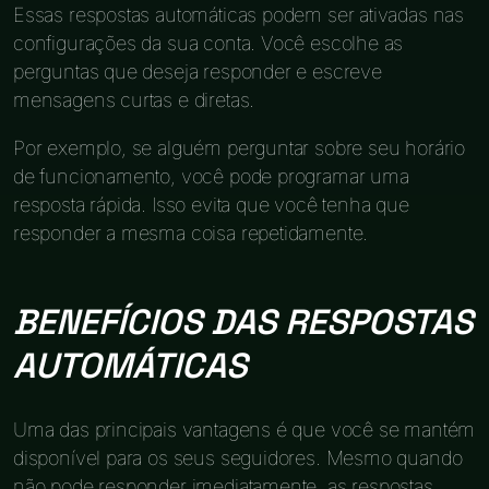
Essas respostas automáticas podem ser ativadas nas
configurações da sua conta. Você escolhe as
perguntas que deseja responder e escreve
mensagens curtas e diretas.
Por exemplo, se alguém perguntar sobre seu horário
de funcionamento, você pode programar uma
resposta rápida. Isso evita que você tenha que
responder a mesma coisa repetidamente.
BENEFÍCIOS DAS RESPOSTAS
AUTOMÁTICAS
Uma das principais vantagens é que você se mantém
disponível para os seus seguidores. Mesmo quando
não pode responder imediatamente, as respostas