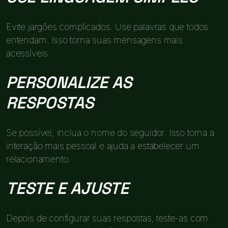
Evite jargões complicados. Use palavras que todos
entendam. Isso torna suas mensagens mais
acessíveis.
PERSONALIZE AS
RESPOSTAS
Se possível, inclua o nome do seguidor. Isso torna a
interação mais pessoal e ajuda a estabelecer um
relacionamento.
TESTE E AJUSTE
Depois de configurar suas respostas, teste-as com