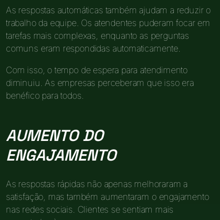
As respostas automáticas também ajudam a reduzir o
trabalho da equipe. Os atendentes puderam focar em
tarefas mais complexas, enquanto as perguntas
comuns eram respondidas automaticamente.
Com isso, o tempo de espera para atendimento
diminuiu. As empresas perceberam que isso era
benéfico para todos.
AUMENTO DO
ENGAJAMENTO
As respostas rápidas não apenas melhoraram a
satisfação, mas também aumentaram o engajamento
nas redes sociais. Clientes se sentiam mais