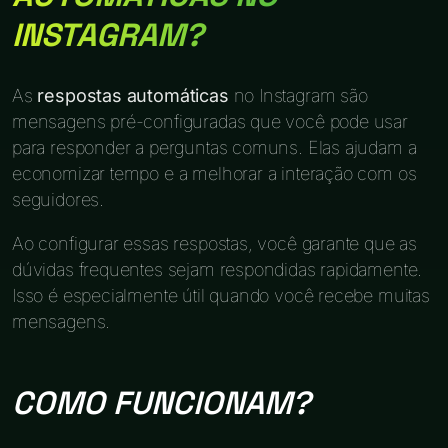
INSTAGRAM?
As
respostas automáticas
no Instagram são
mensagens pré-configuradas que você pode usar
para responder a perguntas comuns. Elas ajudam a
economizar tempo e a melhorar a interação com os
seguidores.
Ao configurar essas respostas, você garante que as
dúvidas frequentes sejam respondidas rapidamente.
Isso é especialmente útil quando você recebe muitas
mensagens.
COMO FUNCIONAM?