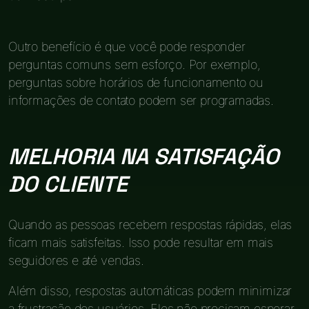
Outro benefício é que você pode responder
perguntas comuns sem esforço. Por exemplo,
perguntas sobre horários de funcionamento ou
informações de contato podem ser programadas.
MELHORIA NA SATISFAÇÃO
DO CLIENTE
Quando as pessoas recebem respostas rápidas, elas
ficam mais satisfeitas. Isso pode resultar em mais
seguidores e até vendas.
Além disso, respostas automáticas podem minimizar
a frustração dos usuários. Eles não precisam esperar