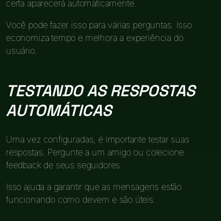
certa aparecerá automaticamente.
Você pode fazer isso para várias perguntas. Isso
economiza tempo e melhora a experiência do
usuário.
TESTANDO AS RESPOSTAS
AUTOMÁTICAS
Uma vez configuradas, é importante testar suas
respostas. Pergunte a um amigo ou colecione
feedback de seus seguidores.
Isso ajuda a garantir que as mensagens estão
funcionando como devem e são úteis.