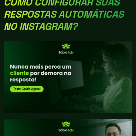
COMO CONFIGURAR SUAS
RESPOSTAS AUTOMÁTICAS
NO INSTAGRAM?