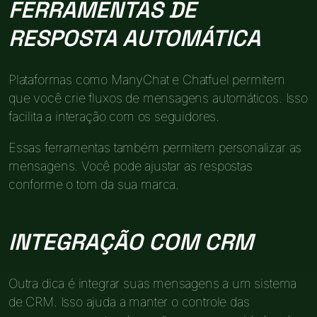
FERRAMENTAS DE
RESPOSTA AUTOMÁTICA
Plataformas como ManyChat e Chatfuel permitem
que você crie fluxos de mensagens automáticos. Isso
facilita a interação com os seguidores.
Essas ferramentas também permitem personalizar as
mensagens. Você pode ajustar as respostas
conforme o tom da sua marca.
INTEGRAÇÃO COM CRM
Outra dica é integrar suas mensagens a um sistema
de CRM. Isso ajuda a manter o controle das