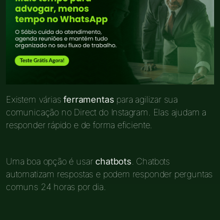
Existem várias
ferramentas
para agilizar sua
comunicação no Direct do Instagram. Elas ajudam a
responder rápido e de forma eficiente.
Uma boa opção é usar
chatbots
. Chatbots
automatizam respostas e podem responder perguntas
comuns 24 horas por dia.