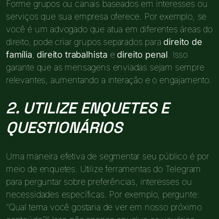
Forme grupos ou canais baseados em interesses ou
serviços que sua empresa oferece. Por exemplo, se
você é um advogado que atua em diferentes áreas do
direito, pode criar grupos separados para
direito de
família
,
direito trabalhista
e
direito penal
. Isso
garante que as mensagens enviadas sejam sempre
relevantes, aumentando a interação e o engajamento.
2. UTILIZE ENQUETES E
QUESTIONÁRIOS
Uma maneira efetiva de segmentar seu público é por
meio de enquetes. Utilize ferramentas do Telegram
para perguntar sobre preferências, interesses ou
necessidades específicas. Por exemplo, pergunte:
“Qual tema você gostaria de ver em nosso próximo