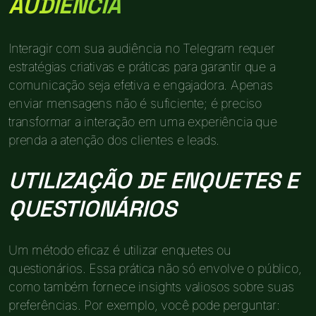
AUDIÊNCIA
Interagir com sua audiência no Telegram requer
estratégias criativas e práticas para garantir que a
comunicação seja efetiva e engajadora. Apenas
enviar mensagens não é suficiente; é preciso
transformar a interação em uma experiência que
prenda a atenção dos clientes e leads.
UTILIZAÇÃO DE ENQUETES E
QUESTIONÁRIOS
Um método eficaz é utilizar enquetes ou
questionários. Essa prática não só envolve o público,
como também fornece insights valiosos sobre suas
preferências. Por exemplo, você pode perguntar: