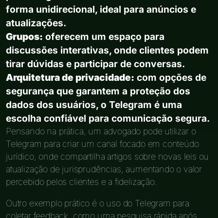
forma unidirecional, ideal para anúncios e
atualizações.
Grupos:
oferecem um espaço para
discussões interativas, onde clientes podem
tirar dúvidas e participar de conversas.
Arquitetura de privacidade:
com opções de
segurança que garantem a proteção dos
dados dos usuários, o Telegram é uma
escolha confiável para comunicação segura.
Pensando na prática, um advogado pode utilizar o
Telegram para criar um canal focado em conteúdo
jurídico, onde compartilha artigos sobre novas leis ou
atualização de jurisprudências, aumentando o valor
percebido pelos clientes e a fidelização.
Outro exemplo prático é o uso do Telegram para
coletar feedback, como uma pesquisa rápida após