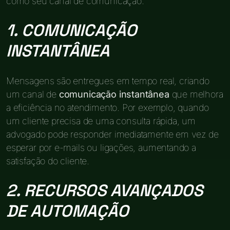
como seu canal de comunicação.
1. COMUNICAÇÃO
INSTANTÂNEA
Mensagens são entregues em tempo real, criando
um canal de
comunicação instantânea
que melhora
a eficiência no atendimento. Por exemplo, quando
um cliente precisa de uma consulta rápida, um
advogado pode responder imediatamente em vez de
esperar por e-mails ou ligações, aumentando a
satisfação do cliente.
2. RECURSOS AVANÇADOS
DE AUTOMAÇÃO