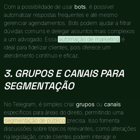
Com a possibilidade de usar
bots
, é possível
automatizar respostas frequentes e até mesmo
gerenciar agendamentos. Bots podem ajudar a filtrar
dúvidas comuns e delegar assuntos mais complexos
a um advogado. Essa
automação de marketing
é
ideal para fidelizar clientes, pois oferece um
atendimento contínuo e eficaz.
3. GRUPOS E CANAIS PARA
SEGMENTAÇÃO
No Telegram, é simples criar
grupos
ou
canais
específicos para áreas do direito, permitindo uma
segmentação de público
precisa. Isso fomenta
discussões sobre tópicos relevantes, como alterações
na legislação, onde clientes podem interagir e