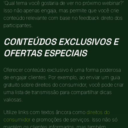
‘Qual tema você gostaria de ver no próximo webinar?’
Isso não apenas engaja, mas permite que você crie
conteúdo relevante com base no feedback direto dos
participantes.
CONTEÚDOS EXCLUSIVOS E
OFERTAS ESPECIAIS
Oferecer conteúdo exclusivo é uma forma poderosa
de engajar clientes. Por exemplo, ao enviar um guia
gratuito sobre direitos do consumidor, você pode criar
uma lista de transmissão para compartilhar dicas
valiosas.
Utilize links com textos âncora como
direitos do
consumidor
e promoções de serviços. Isso não só
mantém os clientes informados, mas também