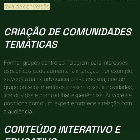
taxa de conversão
.
CRIAÇÃO DE COMUNIDADES
TEMÁTICAS
Formar grupos dentro do Telegram para interesses
específicos pode aumentar a interação. Por exemplo,
se você atua na advocacia previdenciária, crie um
grupo onde os membros possam discutir novidades,
tirar dúvidas e compartilhar experiências. Aí você se
posiciona como um expert e fortalece a relação com
a audiência.
CONTEÚDO INTERATIVO E