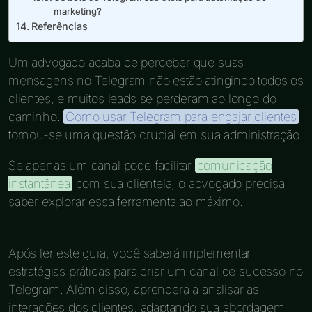
marketing?
Referências
Um advogado acaba de perceber que suas
mensagens no Telegram não estão atingindo todos os
clientes, e muitos leads se perderam ao longo do
caminho.
Como usar Telegram para engajar clientes
tornou-se uma questão crucial em sua administração.
Se apenas um canal pode facilitar
comunicação
instantânea
com sua clientela, o advogado precisa
saber explorar essa ferramenta ao máximo.
Após ler este guia, você saberá implementar
estratégias práticas para criar um canal de sucesso no
Telegram. Além disso, aprenderá a analisar as
interações dos clientes, adaptando sua abordagem