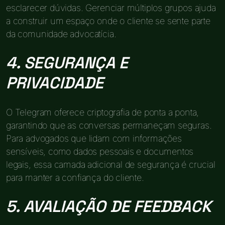
esclarecer dúvidas. Gerenciar múltiplos grupos ajuda
a construir um espaço onde o cliente se sente parte
da comunidade advocatícia.
4. SEGURANÇA E
PRIVACIDADE
O Telegram oferece criptografia de ponta a ponta,
garantindo que as conversas permaneçam seguras.
Para advogados que lidam com informações
sensíveis, como dados pessoais e documentos
legais, essa camada adicional de segurança é crucial
para manter a confiança do cliente.
5. AVALIAÇÃO DE FEEDBACK