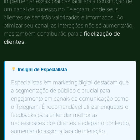
Implementar essas práticas facilitará a construção de
um canal de sucesso no Telegram, onde seus
clientes se sentirão valorizados e informados. Ao
otimizar seu canal, as interações não só aumentarão,
mas também contribuirão para a
fidelização de
clientes
.
Insight de Especialista
Especialistas em marketing digital destacam que
a segmentação de público é crucial para
engajamento em canais de comunicação como
o Telegram. É recomendável utilizar enquetes e
feedbacks para entender melhor as
necessidades dos clientes e adaptar o conteúdo,
aumentando assim a taxa de interação.