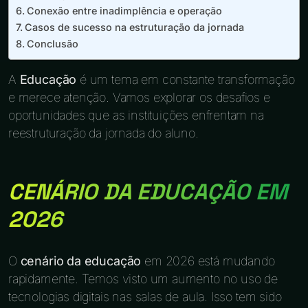
Conexão entre inadimplência e operação
Casos de sucesso na estruturação da jornada
Conclusão
A
Educação
é um tema em constante transformação
e merece atenção. Vamos explorar os desafios e
oportunidades que as instituições enfrentam na
reestruturação da jornada do aluno.
CENÁRIO DA EDUCAÇÃO EM
2026
O
cenário da educação
em 2026 está mudando
rapidamente. Temos visto um aumento no uso de
tecnologias digitais nas salas de aula. Isso tem sido