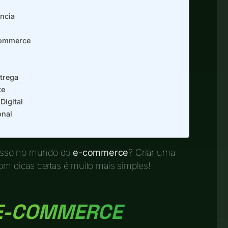
ncia
commerce
trega
te
Digital
onal
passo no mundo do
e-commerce
? Criar uma
com dicas certas é muito mais simples!
 E-COMMERCE