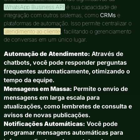
WhatsApp Business API
é sua capacidade de
integração com outros sistemas, como
CRMs
e
plataformas de automação. Isso permite centralizar o
atendimento ao cliente
, facilitando o gerenciamento
de conversas em um único lugar.
Automação de Atendimento:
Através de
chatbots, você pode responder perguntas
frequentes automaticamente, otimizando o
tempo da equipe.
Mensagens em Massa:
Permite o envio de
mensagens em larga escala para
atualizações, como lembretes de consulta e
avisos de novas publicações.
Notificações Automáticas:
Você pode
programar mensagens automáticas para