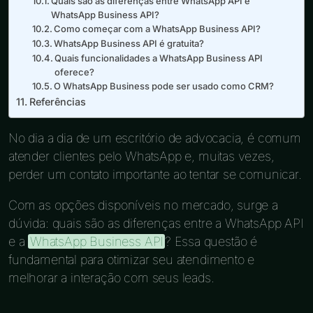
Quais são as diferenças entre WhatsApp API e
WhatsApp Business API?
Como começar com a WhatsApp Business API?
WhatsApp Business API é gratuita?
Quais funcionalidades a WhatsApp Business API
oferece?
O WhatsApp Business pode ser usado como CRM?
Referências
No dia a dia de um escritório de advocacia, é comum
atender clientes pelo WhatsApp e, muitas vezes,
perder um contato importante ao tentar se comunicar.
Com as opções disponíveis no mercado, surge a
dúvida: quais são as diferenças entre a WhatsApp API
e a
WhatsApp Business API
? Essa questão é
fundamental para otimizar seu atendimento e
melhorar a interação com seus leads.