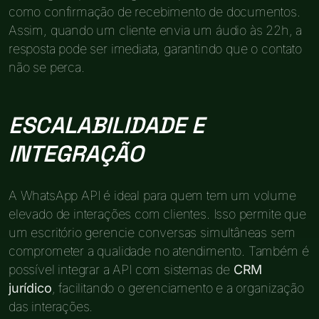
como confirmação de recebimento de documentos.
Assim, quando um cliente envia um áudio às 22h, a
resposta pode ser imediata, garantindo que o contato
não se perca.
ESCALABILIDADE E
INTEGRAÇÃO
A WhatsApp API é ideal para quem tem um volume
elevado de interações com clientes. Isso permite que
um escritório gerencie conversas simultâneas sem
comprometer a qualidade no atendimento. Também é
possível integrar a API com sistemas de
CRM
jurídico
, facilitando o gerenciamento e a organização
das interações.