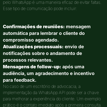
pelo WhatsApp é uma maneira eficaz de evitar faltas.
Esse tipo de comunicação pode incluir:
Confirmações de reuniões:
mensagem
automática para lembrar o cliente do
compromisso agendado.
Atualizações processuais:
envio de
notificações sobre o andamento de
processos relevantes.
Mensagens de follow-up:
após uma
audiência, um agradecimento e incentivo
para feedback.
No caso de um escritório de advocacia, a
implementação da WhatsApp API pode ser a chave
para melhorar a experiência do cliente. Um exemplo
prático é o contato imediato após a primeira consulta.