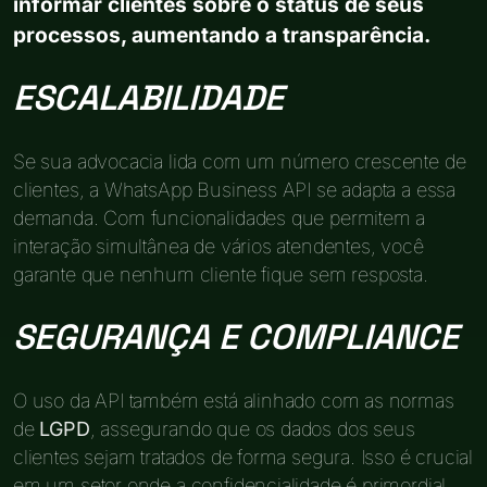
informar clientes sobre o status de seus
processos, aumentando a transparência.
ESCALABILIDADE
Se sua advocacia lida com um número crescente de
clientes, a WhatsApp Business API se adapta a essa
demanda. Com funcionalidades que permitem a
interação simultânea de vários atendentes, você
garante que nenhum cliente fique sem resposta.
SEGURANÇA E COMPLIANCE
O uso da API também está alinhado com as normas
de
LGPD
, assegurando que os dados dos seus
clientes sejam tratados de forma segura. Isso é crucial
em um setor onde a confidencialidade é primordial,