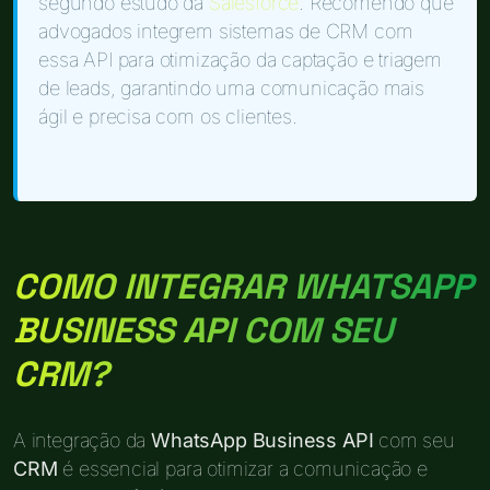
segundo estudo da
Salesforce
. Recomendo que
advogados integrem sistemas de CRM com
essa API para otimização da captação e triagem
de leads, garantindo uma comunicação mais
ágil e precisa com os clientes.
COMO INTEGRAR WHATSAPP
BUSINESS API COM SEU
CRM?
A integração da
WhatsApp Business API
com seu
CRM
é essencial para otimizar a comunicação e