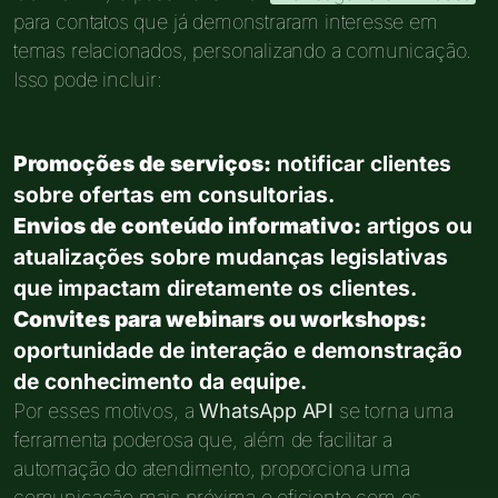
para contatos que já demonstraram interesse em
temas relacionados, personalizando a comunicação.
Isso pode incluir:
Promoções de serviços:
notificar clientes
sobre ofertas em consultorias.
Envios de conteúdo informativo:
artigos ou
atualizações sobre mudanças legislativas
que impactam diretamente os clientes.
Convites para webinars ou workshops:
oportunidade de interação e demonstração
de conhecimento da equipe.
Por esses motivos, a
WhatsApp API
se torna uma
ferramenta poderosa que, além de facilitar a
automação do atendimento, proporciona uma
comunicação mais próxima e eficiente com os