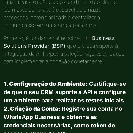
maximizar a eficiência do atendimento ao cliente.
Com essa conexão, é possível automatizar
processos, gerenciar leads e centralizar a
comunicação em uma única plataforma.
Primeiro, é fundamental escolher um
Business
Solutions Provider (BSP)
que ofereça suporte à
integração da API. Após a seleção, siga estas etapas
para implementar a conexão corretamente:
1. Configuração do Ambiente:
Certifique-se
de que o seu CRM suporte a API e configure
um ambiente para realizar os testes iniciais.
2. Criação da Conta:
Registre sua conta no
WhatsApp Business e obtenha as
credenciais necessárias, como token de