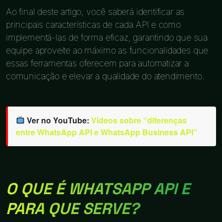
Ao final deste artigo, você saberá identificar as
principais características de cada API e como
implementá-las de forma eficaz, garantindo que sua
equipe aproveite ao máximo as funcionalidades que
essas ferramentas oferecem para automatizar a
comunicação e elevar a qualidade do atendimento.
Ver no YouTube:
Vídeos sobre “diferenças
entre WhatsApp API e WhatsApp Business API”
O QUE É WHATSAPP API E
PARA QUE SERVE?