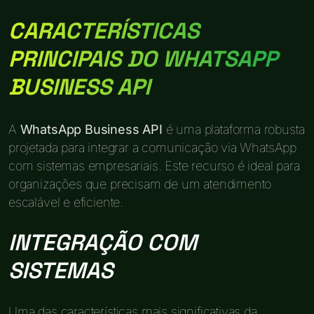
CARACTERÍSTICAS
PRINCIPAIS DO WHATSAPP
BUSINESS API
A
WhatsApp Business API
é uma plataforma robusta
projetada para integrar a comunicação via WhatsApp
com sistemas empresariais. Este recurso é ideal para
organizações que precisam de um atendimento
escalável e eficiente.
INTEGRAÇÃO COM
SISTEMAS
Uma das características mais significativas da