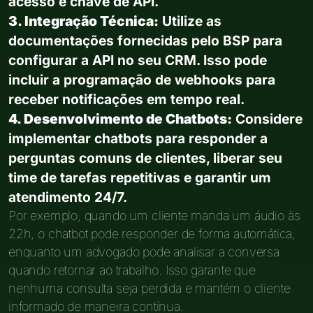
acesso e chave de API.
3. Integração Técnica:
Utilize as
documentações fornecidas pelo BSP para
configurar a API no seu CRM. Isso pode
incluir a programação de webhooks para
receber notificações em tempo real.
4. Desenvolvimento de Chatbots:
Considere
implementar chatbots para responder a
perguntas comuns de clientes, liberar seu
time de tarefas repetitivas e garantir um
atendimento 24/7.
Por exemplo, quando um cliente manda um áudio às
22h, o chatbot pode responder de forma automática,
enquanto um advogado pode analisar a conversa
quando retornar ao trabalho. Isso garante que
nenhuma consulta seja perdida e mantém o cliente
informado de maneira contínua.