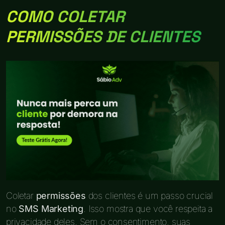
COMO COLETAR
PERMISSÕES DE CLIENTES
Coletar
permissões
dos clientes é um passo crucial
no
SMS Marketing
. Isso mostra que você respeita a
privacidade deles. Sem o consentimento, suas