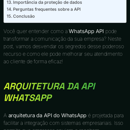
Importância da proteção de dados
Perguntas frequentes sobre a API
Conclusão
Você quer entender como a
WhatsApp API
pode
transformar a comunicação da sua empresa? Neste
post, vamos desvendar os segredos desse poderoso
recurso e como ele pode melhorar seu atendimento
ao cliente de forma eficaz!
ARQUITETURA DA API
WHATSAPP
A
arquitetura da API do WhatsApp
é projetada para
facilitar a integração com sistemas empresariais. Isso