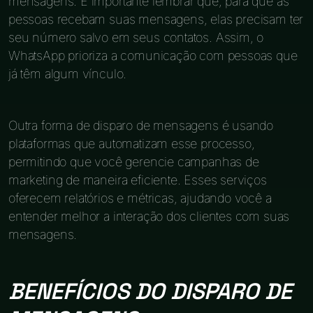
mensagens. É importante lembrar que, para que as
pessoas recebam suas mensagens, elas precisam ter
seu número salvo em seus contatos. Assim, o
WhatsApp prioriza a comunicação com pessoas que
já têm algum vínculo.
Outra forma de disparo de mensagens é usando
plataformas que automatizam esse processo,
permitindo que você gerencie campanhas de
marketing de maneira eficiente. Esses serviços
oferecem relatórios e métricas, ajudando você a
entender melhor a interação dos clientes com suas
mensagens.
BENEFÍCIOS DO DISPARO DE