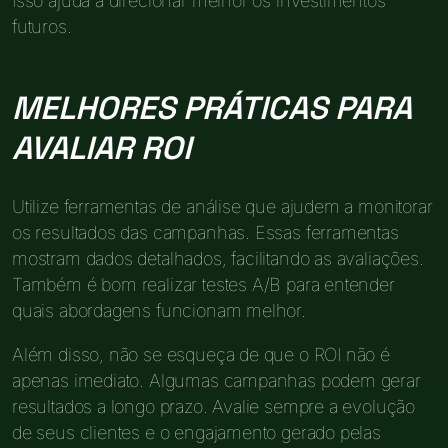
Isso ajuda a direcionar melhor os investimentos
futuros.
MELHORES PRÁTICAS PARA
AVALIAR ROI
Utilize ferramentas de análise que ajudem a monitorar
os resultados das campanhas. Essas ferramentas
mostram dados detalhados, facilitando as avaliações.
Também é bom realizar testes A/B para entender
quais abordagens funcionam melhor.
Além disso, não se esqueça de que o ROI não é
apenas imediato. Algumas campanhas podem gerar
resultados a longo prazo. Avalie sempre a evolução
de seus clientes e o engajamento gerado pelas