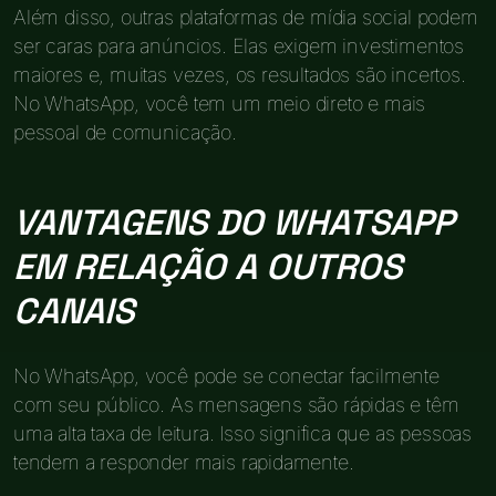
Além disso, outras plataformas de mídia social podem
ser caras para anúncios. Elas exigem investimentos
maiores e, muitas vezes, os resultados são incertos.
No WhatsApp, você tem um meio direto e mais
pessoal de comunicação.
VANTAGENS DO WHATSAPP
EM RELAÇÃO A OUTROS
CANAIS
No WhatsApp, você pode se conectar facilmente
com seu público. As mensagens são rápidas e têm
uma alta taxa de leitura. Isso significa que as pessoas
tendem a responder mais rapidamente.