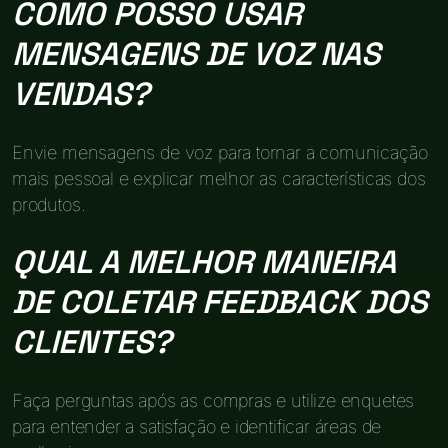
COMO POSSO USAR
MENSAGENS DE VOZ NAS
VENDAS?
Envie mensagens de voz para tornar a comunicação
mais pessoal e explicar melhor as características dos
produtos.
QUAL A MELHOR MANEIRA
DE COLETAR FEEDBACK DOS
CLIENTES?
Faça perguntas após as compras e utilize enquetes
para entender a satisfação e identificar áreas de