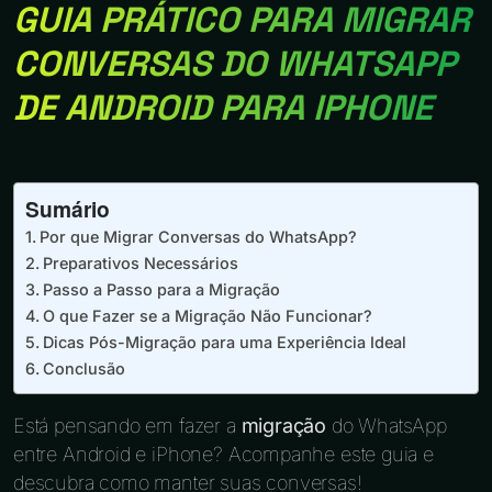
GUIA PRÁTICO PARA MIGRAR
CONVERSAS DO WHATSAPP
DE ANDROID PARA IPHONE
Sumário
Por que Migrar Conversas do WhatsApp?
Preparativos Necessários
Passo a Passo para a Migração
O que Fazer se a Migração Não Funcionar?
Dicas Pós-Migração para uma Experiência Ideal
Conclusão
Está pensando em fazer a
migração
do WhatsApp
entre Android e iPhone? Acompanhe este guia e
descubra como manter suas conversas!