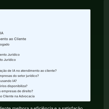
IA
ento ao Cliente
dvogado
ento Jurídico
o Jurídico
ção de IA no atendimento ao cliente?
presas do setor jurídico?
 usando IA?
rios disponibiliza?
s empresas de direito?
o Cliente na Advocacia
ente melhora a eficiência e a satisfação