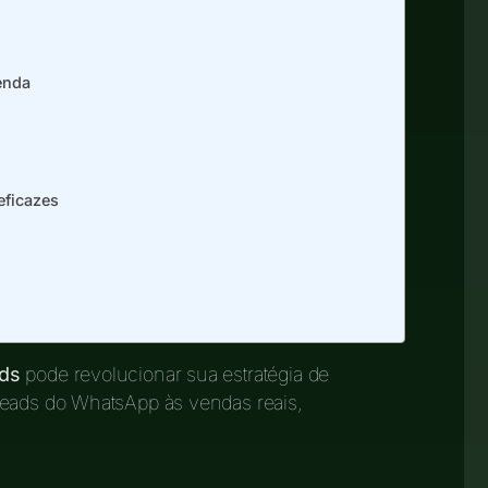
enda
eficazes
ds
pode revolucionar sua estratégia de
leads do WhatsApp às vendas reais,
.