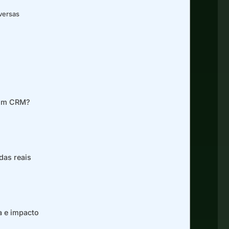
versas
com CRM?
das reais
a e impacto