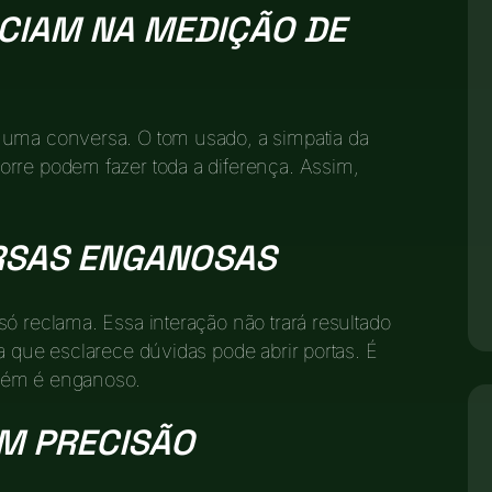
CIAM NA MEDIÇÃO DE
 uma conversa. O tom usado, a simpatia da
orre podem fazer toda a diferença. Assim,
RSAS ENGANOSAS
ó reclama. Essa interação não trará resultado
a que esclarece dúvidas pode abrir portas. É
bém é enganoso.
OM PRECISÃO