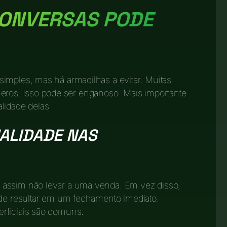
CONVERSAS PODE
imples, mas há armadilhas a evitar. Muitas
os. Isso pode ser enganoso. Mais importante
lidade delas.
ALIDADE NAS
 assim não levar a uma venda. Em vez disso,
ode resultar em um fechamento imediato.
rficiais são comuns.