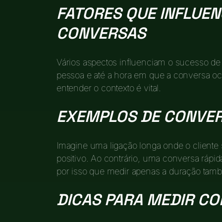
FATORES QUE INFLUEN
CONVERSAS
Vários aspectos influenciam o sucesso de
pessoa e até a hora em que a conversa oc
entender o contexto é vital.
EXEMPLOS DE CONVE
Imagine uma ligação longa onde o cliente s
positivo. Ao contrário, uma conversa rápid
por isso que medir apenas a duração tam
DICAS PARA MEDIR C