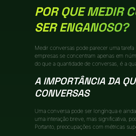
POR QUE MEDIR 
SER ENGANOSO?
Medir conversas pode parecer uma tarefa s
empresas se concentram apenas em númer
do que a quantidade de conversas, é a qua
A IMPORTÂNCIA DA QU
CONVERSAS
Uma conversa pode ser longínqua e ainda
uma interação breve, mas significativa, p
Portanto, preocupações com métricas supe