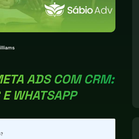
illiams
META ADS COM CRM:
 E WHATSAPP
o?