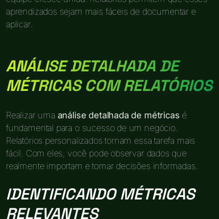
aprendizados sejam mais fáceis de documentar e
aplicar.
ANÁLISE DETALHADA DE
MÉTRICAS COM RELATÓRIOS
Realizar uma
análise detalhada de métricas
é
fundamental para o sucesso de um negócio.
Relatórios personalizados tornam essa tarefa mais
fácil. Com eles, você pode observar dados que
realmente importam e tomar decisões informadas.
IDENTIFICANDO MÉTRICAS
RELEVANTES