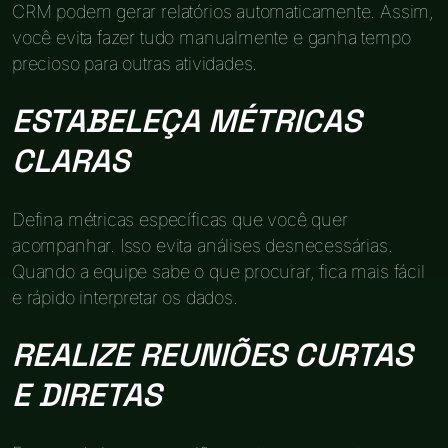
CRM podem gerar relatórios automaticamente. Assim,
você evita fazer tudo manualmente e ganha tempo
precioso para outras atividades.
ESTABELEÇA MÉTRICAS
CLARAS
Defina métricas específicas que você quer
acompanhar. Isso evita análises desnecessárias.
Quando a equipe sabe o que procurar, fica mais fácil
e rápido interpretar os dados.
REALIZE REUNIÕES CURTAS
E DIRETAS