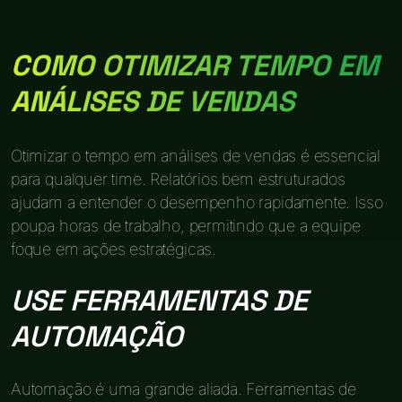
COMO OTIMIZAR TEMPO EM
ANÁLISES DE VENDAS
Otimizar o tempo em análises de vendas é essencial
para qualquer time. Relatórios bem estruturados
ajudam a entender o desempenho rapidamente. Isso
poupa horas de trabalho, permitindo que a equipe
foque em ações estratégicas.
USE FERRAMENTAS DE
AUTOMAÇÃO
Automação é uma grande aliada. Ferramentas de