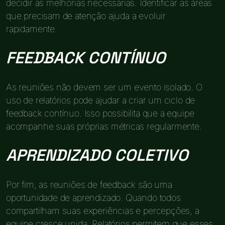
decidir as melhorias necessárias. Identificar as áreas
que precisam de atenção ajuda a evoluir
rapidamente.
FEEDBACK CONTÍNUO
As reuniões não devem ser um evento isolado. O
uso de relatórios pode ajudar a criar um ciclo de
feedback contínuo. Isso possibilita que a equipe
acompanhe suas próprias métricas regularmente.
APRENDIZADO COLETIVO
Por fim, as reuniões de feedback são uma
oportunidade de aprendizado. Quando todos
compartilham suas experiências e percepções, a
equipe cresce unida. Relatórios permitem que esses