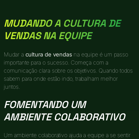
MUDANDO A CULTURA DE
VENDAS NA EQUIPE
Mudar a
cultura de vendas
na equipe é um passo
importante para o sucesso. Começa com a
comunicação clara sobre os objetivos. Quando todos
sabem para onde estão indo, trabalham melhor
juntos.
FOMENTANDO UM
AMBIENTE COLABORATIVO
Um ambiente colaborativo ajuda a equipe a se sentir