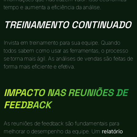
tempo e aumenta a eficiência da análise.
TREINAMENTO CONTINUADO
Invista em treinamento para sua equipe. Quando
todos sabem como usar as ferramentas, o processo
se torna mais ágil. As análises de vendas são feitas de
forma mais eficiente e efetiva.
IMPACTO NAS REUNIÕES DE
FEEDBACK
As reuniões de feedback são fundamentais para
melhorar o desempenho da equipe. Um
relatório