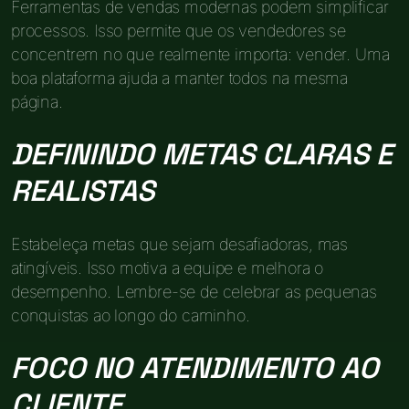
Ferramentas de vendas modernas podem simplificar
processos. Isso permite que os vendedores se
concentrem no que realmente importa: vender. Uma
boa plataforma ajuda a manter todos na mesma
página.
DEFININDO METAS CLARAS E
REALISTAS
Estabeleça metas que sejam desafiadoras, mas
atingíveis. Isso motiva a equipe e melhora o
desempenho. Lembre-se de celebrar as pequenas
conquistas ao longo do caminho.
FOCO NO ATENDIMENTO AO
CLIENTE