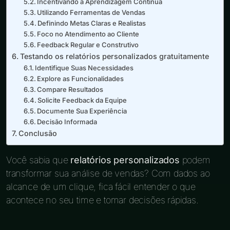
Incentivando a Aprendizagem Contínua
Utilizando Ferramentas de Vendas
Definindo Metas Claras e Realistas
Foco no Atendimento ao Cliente
Feedback Regular e Construtivo
Testando os relatórios personalizados gratuitamente
Identifique Suas Necessidades
Explore as Funcionalidades
Compare Resultados
Solicite Feedback da Equipe
Documente Sua Experiência
Decisão Informada
Conclusão
Você sabia que
relatórios personalizados
podem
transformar sua análise de vendas? Com dados ao
alcance de um clique, fica fácil entender o que
acontece no seu time e tomar decisões rápidas.