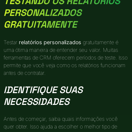
TESTANDO OS RELATÓRIOS
PERSONALIZADOS
GRATUITAMENTE
Testar
relatórios personalizados
gratuitamente é
uma ótima maneira de entender seu valor. Muitas
ferramentas de CRM oferecem períodos de teste. Isso
permite que você veja como os relatórios funcionam
antes de contratar.
IDENTIFIQUE SUAS
NECESSIDADES
Antes de começar, saiba quais informações você
quer obter. Isso ajuda a escolher o melhor tipo de