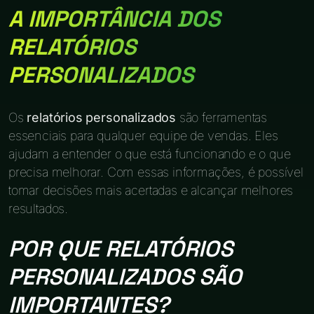
A IMPORTÂNCIA DOS
RELATÓRIOS
PERSONALIZADOS
Os
relatórios personalizados
são ferramentas
essenciais para qualquer equipe de vendas. Eles
ajudam a entender o que está funcionando e o que
precisa melhorar. Com essas informações, é possível
tomar decisões mais acertadas e alcançar melhores
resultados.
POR QUE RELATÓRIOS
PERSONALIZADOS SÃO
IMPORTANTES?