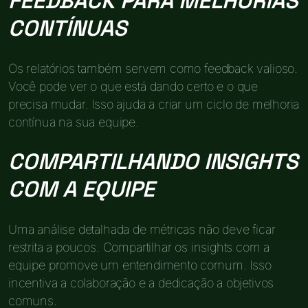
FEEDBACK PARA MELHORIAS
CONTÍNUAS
Os relatórios também servem como feedback valioso.
Você pode ver o que está dando certo e o que
precisa mudar. Isso ajuda a criar um ciclo de melhoria
contínua na sua equipe.
COMPARTILHANDO INSIGHTS
COM A EQUIPE
Uma análise detalhada de métricas não deve ficar
restrita a poucos. Compartilhar os insights com a
equipe promove um entendimento comum. Isso
incentiva a colaboração e a dedicação a objetivos
comuns.