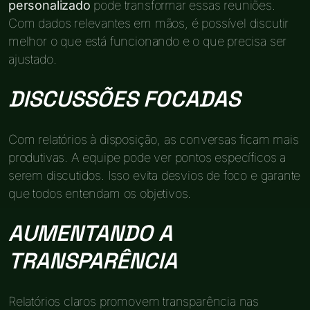
personalizado
pode transformar essas reuniões.
Com dados relevantes em mãos, é possível discutir
melhor o que está funcionando e o que precisa ser
ajustado.
DISCUSSÕES FOCADAS
Com relatórios à disposição, as conversas ficam mais
produtivas. A equipe pode ver pontos específicos a
serem discutidos. Isso evita desvios de foco e garante
que todos entendam os objetivos.
AUMENTANDO A
TRANSPARÊNCIA
Relatórios claros promovem transparência nas