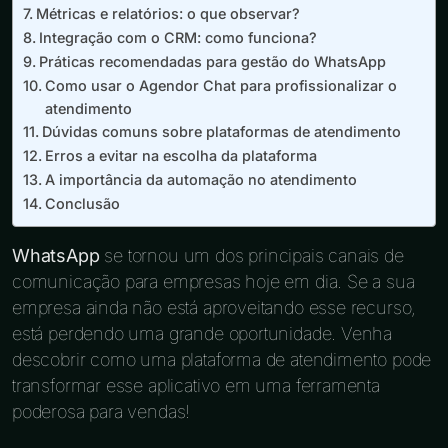
Métricas e relatórios: o que observar?
Integração com o CRM: como funciona?
Práticas recomendadas para gestão do WhatsApp
Como usar o Agendor Chat para profissionalizar o
atendimento
Dúvidas comuns sobre plataformas de atendimento
Erros a evitar na escolha da plataforma
A importância da automação no atendimento
Conclusão
WhatsApp
se tornou um dos principais canais de
comunicação para empresas hoje em dia. Se a sua
empresa ainda não está aproveitando esse recurso,
está perdendo uma grande oportunidade. Venha
descobrir como uma plataforma de atendimento pode
transformar esse aplicativo em uma ferramenta
poderosa para vendas!