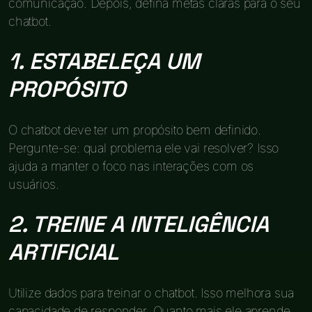
comunicação. Depois, defina metas claras para o seu
chatbot.
1. ESTABELEÇA UM
PROPÓSITO
O chatbot deve ter um propósito bem definido.
Pergunte-se: qual problema ele vai resolver? Isso
ajuda a manter o foco nas interações com os
usuários.
2. TREINE A INTELIGÊNCIA
ARTIFICIAL
Utilize dados para treinar o chatbot. Isso melhora sua
capacidade de responder. Quanto mais ele aprende,