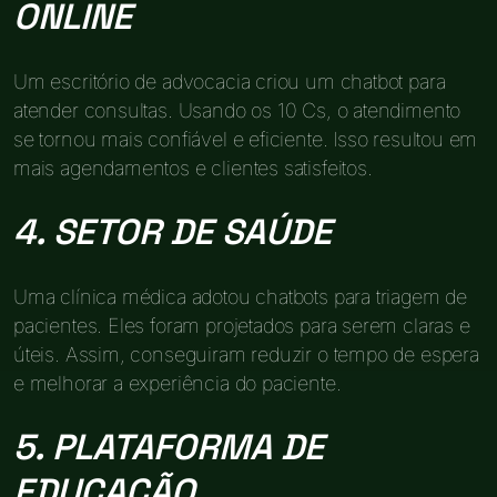
ONLINE
Um escritório de advocacia criou um chatbot para
atender consultas. Usando os 10 Cs, o atendimento
se tornou mais confiável e eficiente. Isso resultou em
mais agendamentos e clientes satisfeitos.
4. SETOR DE SAÚDE
Uma clínica médica adotou chatbots para triagem de
pacientes. Eles foram projetados para serem claras e
úteis. Assim, conseguiram reduzir o tempo de espera
e melhorar a experiência do paciente.
5. PLATAFORMA DE
EDUCAÇÃO