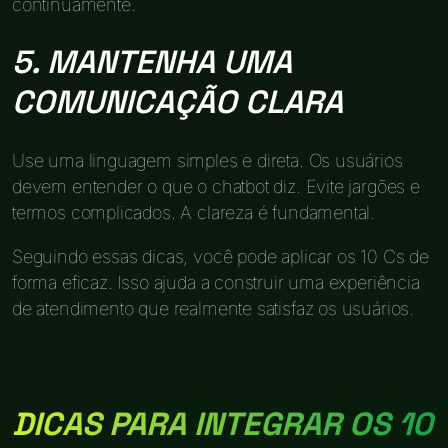
continuamente.
5. MANTENHA UMA
COMUNICAÇÃO CLARA
Use uma linguagem simples e direta. Os usuários
devem entender o que o chatbot diz. Evite jargões e
termos complicados. A clareza é fundamental.
Seguindo essas dicas, você pode aplicar os 10 Cs de
forma eficaz. Isso ajuda a construir uma experiência
de atendimento que realmente satisfaz os usuários.
DICAS PARA INTEGRAR OS 10