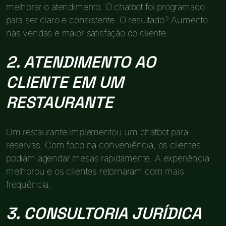
melhorar o atendimento. O chatbot foi programado
para ser claro e consistente. O resultado? Aumento
nas vendas e maior satisfação do cliente.
2. ATENDIMENTO AO
CLIENTE EM UM
RESTAURANTE
Um restaurante implementou um chatbot para
reservas. Com foco na conveniência, os clientes
podiam agendar mesas rapidamente. A experiência
melhorou e os clientes retornaram com mais
frequência.
3. CONSULTORIA JURÍDICA