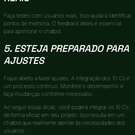
Faça testes com usuários reais. Isso ajuda a identificar
pontos de melhoria. O feedback deles é essencial
para aprimorar o chatbot.
5. ESTEJA PREPARADO PARA
AJUSTES
Fique aberto a fazer ajustes. A integração dos 10 Cs é
um processo contínuo. Monitore o desempenho e
faça mudanças conforme necessário.
Ao seguir essas dicas, você poderá integrar os 10 Cs
de forma eficaz em seu projeto. Isso resulta em um
chatbot que realmente atende às necessidades dos
usuários.