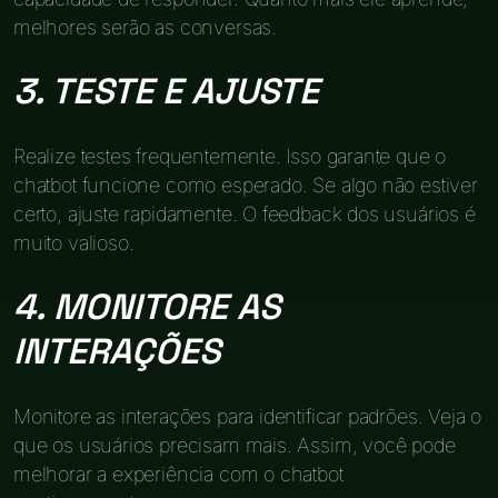
melhores serão as conversas.
3. TESTE E AJUSTE
Realize testes frequentemente. Isso garante que o
chatbot funcione como esperado. Se algo não estiver
certo, ajuste rapidamente. O feedback dos usuários é
muito valioso.
4. MONITORE AS
INTERAÇÕES
Monitore as interações para identificar padrões. Veja o
que os usuários precisam mais. Assim, você pode
melhorar a experiência com o chatbot