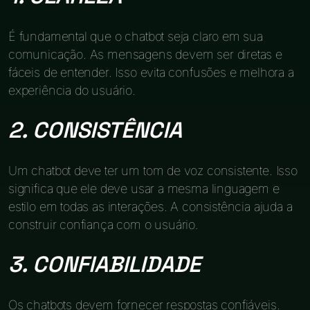
É fundamental que o chatbot seja claro em sua
comunicação. As mensagens devem ser diretas e
fáceis de entender. Isso evita confusões e melhora a
experiência do usuário.
2. CONSISTÊNCIA
Um chatbot deve ter um tom de voz consistente. Isso
significa que ele deve usar a mesma linguagem e
estilo em todas as interações. A consistência ajuda a
construir confiança com o usuário.
3. CONFIABILIDADE
Os chatbots devem fornecer respostas confiáveis.