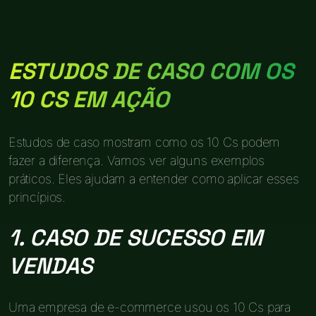
ESTUDOS DE CASO COM OS
10 CS EM AÇÃO
Estudos de caso mostram como os 10 Cs podem
fazer a diferença. Vamos ver alguns exemplos
práticos. Eles ajudam a entender como aplicar esses
princípios.
1. CASO DE SUCESSO EM
VENDAS
Uma empresa de e-commerce usou os 10 Cs para