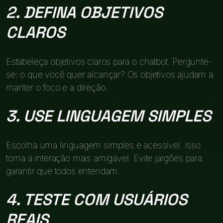
2. DEFINA OBJETIVOS
CLAROS
Estabeleça objetivos claros para o chatbot. Pergunte-
se: o que você quer alcançar? Os objetivos ajudam a
manter o foco e a direção.
3. USE LINGUAGEM SIMPLES
Escolha uma linguagem simples e acessível. Isso
torna a interação mais amigável. Evite jargões para
garantir que todos entendam.
4. TESTE COM USUÁRIOS
REAIS