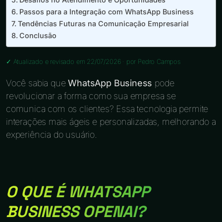
Passos para a Integração com WhatsApp Business
Tendências Futuras na Comunicação Empresarial
Conclusão
✓ Atualizado e revisado em 22/07/2026 · por
Pedro Campos
Você sabia que
WhatsApp Business
pode
revolucionar a forma como sua empresa se
comunica com os clientes? Essa tecnologia permite
interações mais ágeis e personalizadas, melhorando a
experiência do usuário.
O QUE É WHATSAPP
BUSINESS OPENAI?