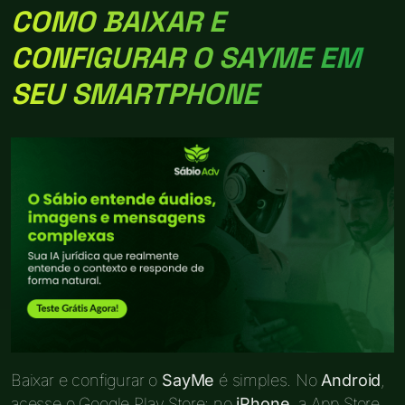
COMO BAIXAR E
CONFIGURAR O SAYME EM
SEU SMARTPHONE
Baixar e configurar o
SayMe
é simples. No
Android
,
acesse o Google Play Store; no
iPhone
, a App Store.