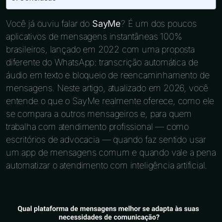
Você já ouviu falar do
SayMe
? É um dos poucos
aplicativos de mensagens instantâneas 100%
brasileiros, lançado em 2022 com uma proposta
diferente do WhatsApp: transcrição automática de
áudio em texto e bloqueio de reencaminhamento de
mensagens. Neste artigo, atualizado em 2026, você
entende o que o SayMe realmente oferece, como ele
se compara a outros mensageiros e, para quem
trabalha com atendimento profissional — como
escritórios de advocacia — quando faz sentido usar
um app de mensagens comum e quando vale a pena
automatizar o atendimento com inteligência artificial.