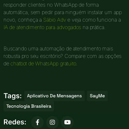
responder clientes no WhatsApp de forma
automática, sem pedir para ninguém instalar um app
novo, conheça a
Sábio Adv
e veja como funciona a
IA de atendimento para advogados
na prática.
Buscando uma automação de atendimento mais
robusta pro seu escritório? Compare com as opções
de
chatbot de WhatsApp gratuito
.
Tags:
Aplicativo De Mensagens
SayMe
Tecnologia Brasileira
Redes: