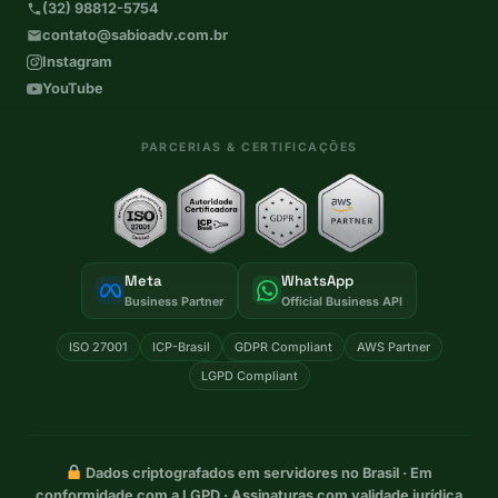
(32) 98812-5754
contato@sabioadv.com.br
Instagram
YouTube
PARCERIAS & CERTIFICAÇÕES
Meta
WhatsApp
Business Partner
Official Business API
ISO 27001
ICP-Brasil
GDPR Compliant
AWS Partner
LGPD Compliant
Dados criptografados em servidores no Brasil · Em
conformidade com a LGPD · Assinaturas com validade jurídica