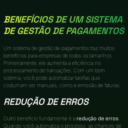
BENEFÍCIOS DE UM SISTEMA
DE GESTÃO DE PAGAMENTOS
Um sistema de gestão de pagamentos traz muitos
benefícios para empresas de todos os tamanhos.
Primeiramente, ele aumenta a eficiência no
processamento de transações. Com um bom
sistema, você pode automatizar tarefas que
costumam ser manuais, como a emissão de faturas.
REDUÇÃO DE ERROS
Outro benefício fundamental é a
redução de erros
.
Quando você automatiza o processo, as chances de