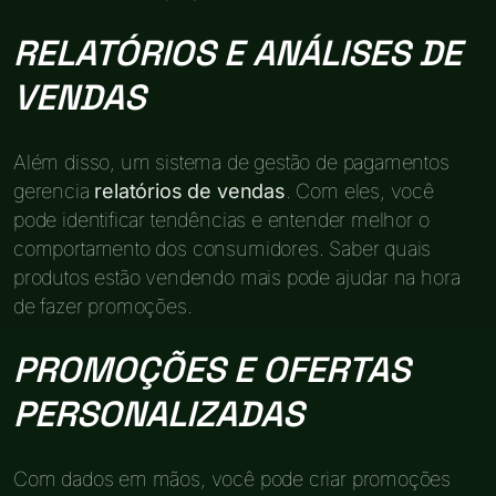
RELATÓRIOS E ANÁLISES DE
VENDAS
Além disso, um sistema de gestão de pagamentos
gerencia
relatórios de vendas
. Com eles, você
pode identificar tendências e entender melhor o
comportamento dos consumidores. Saber quais
produtos estão vendendo mais pode ajudar na hora
de fazer promoções.
PROMOÇÕES E OFERTAS
PERSONALIZADAS
Com dados em mãos, você pode criar promoções