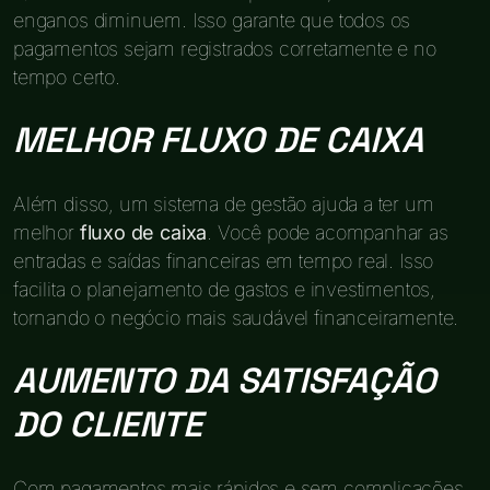
enganos diminuem. Isso garante que todos os
pagamentos sejam registrados corretamente e no
tempo certo.
MELHOR FLUXO DE CAIXA
Além disso, um sistema de gestão ajuda a ter um
melhor
fluxo de caixa
. Você pode acompanhar as
entradas e saídas financeiras em tempo real. Isso
facilita o planejamento de gastos e investimentos,
tornando o negócio mais saudável financeiramente.
AUMENTO DA SATISFAÇÃO
DO CLIENTE
Com pagamentos mais rápidos e sem complicações,