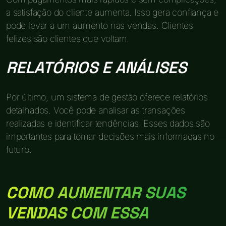
a satisfação do cliente aumenta. Isso gera confiança e
pode levar a um aumento nas vendas. Clientes
felizes são clientes que voltam.
RELATÓRIOS E ANÁLISES
Por último, um sistema de gestão oferece relatórios
detalhados. Você pode analisar as transações
realizadas e identificar tendências. Esses dados são
importantes para tomar decisões mais informadas no
futuro.
COMO AUMENTAR SUAS
VENDAS COM ESSA