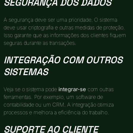
SEGURANÇA DOS DADOS
A segurança deve ser uma prioridade. O sistema
deve usar criptografia e outras medidas de proteção.
Isso garante que as informações dos clientes fiquem
seguras durante as transações.
INTEGRAÇÃO COM OUTROS
SISTEMAS
Veja se o sistema pode
integrar-se
com outras
ferramentas. Por exemplo, um software de
contabilidade ou um CRM. A integração otimiza
processos e melhora a eficiência do trabalho.
SUPORTE AO CLIENTE