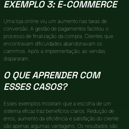
EXEMPLO 3: E-COMMERCE
Uma loja online viu um aumento nas taxas de
conversão. A gestão de pagamentos facilitou o
processo de finalização da compra. Clientes que
encontravam dificuldades abandonavam os
carrinhos. Após a implementação, as vendas
dispararam.
O QUE APRENDER COM
ESSES CASOS?
Esses exemplos mostram que a escolha de um
sistema eficaz traz benefícios claros. Redução de
erros, aumento da eficiência e satisfação do cliente
são apenas algumas vantagens. Os resultados são