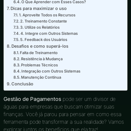
O Que Aprender com Esses Casos?
Dicas para maximizar o uso
1. Aproveite Todos os Recursos
2. Treinamento Constante
3. Utilize os Relatórios
4. Integre com Outros Sistemas
5. Feedback dos Usuários
Desafios e como superá-los
Falta de Treinamento
Resistência à Mudança
Problemas Técnicos
Integração com Outros Sistemas
Manutenção Contínua
Conclusão
Gestão de Pagamentos
pode ser um divisor de
águas para empresas que buscam otimizar suas
finanças. Você já parou para pensar em como essa
ferramenta pode transformar a sua realidade? Vamos
explorar juntos os benefícios que ela traz!