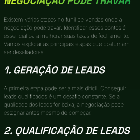
NEGOCIAÇÃO PODE TRAVAR
Existem várias etapas no funil de vendas onde a
negociação pode travar. Identificar esses pontos é
essencial para melhorar suas taxas de fechamento.
Vamos explorar as principais etapas que costumam
ser desafiadoras.
1. GERAÇÃO DE LEADS
A primeira etapa pode ser a mais difícil. Conseguir
leads qualificados é um desafio constante. Se a
qualidade dos leads for baixa, a negociação pode
estagnar antes mesmo de começar.
2. QUALIFICAÇÃO DE LEADS