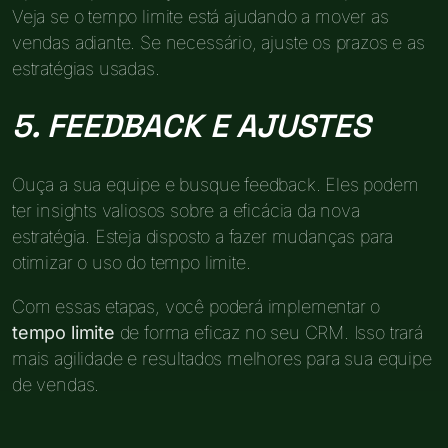
Veja se o tempo limite está ajudando a mover as
vendas adiante. Se necessário, ajuste os prazos e as
estratégias usadas.
5. FEEDBACK E AJUSTES
Ouça a sua equipe e busque feedback. Eles podem
ter insights valiosos sobre a eficácia da nova
estratégia. Esteja disposto a fazer mudanças para
otimizar o uso do tempo limite.
Com essas etapas, você poderá implementar o
tempo limite
de forma eficaz no seu CRM. Isso trará
mais agilidade e resultados melhores para sua equipe
de vendas.