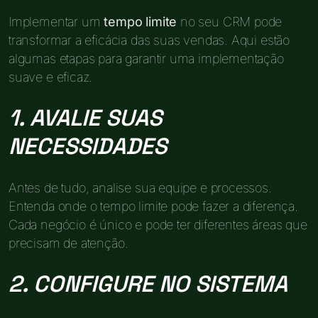
Implementar um
tempo limite
no seu CRM pode
transformar a eficácia das suas vendas. Aqui estão
algumas etapas para garantir uma implementação
suave e eficaz.
1. AVALIE SUAS
NECESSIDADES
Antes de tudo, analise sua equipe e processos.
Entenda onde o tempo limite pode fazer a diferença.
Cada negócio é único e pode ter diferentes áreas que
precisam de atenção.
2. CONFIGURE NO SISTEMA