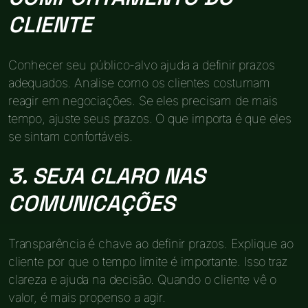
CLIENTE
Conhecer seu público-alvo ajuda a definir prazos
adequados. Analise como os clientes costumam
reagir em negociações. Se eles precisam de mais
tempo, ajuste seus prazos. O que importa é que eles
se sintam confortáveis.
3. SEJA CLARO NAS
COMUNICAÇÕES
Transparência é chave ao definir prazos. Explique ao
cliente por que o tempo limite é importante. Isso traz
clareza e ajuda na decisão. Quando o cliente vê o
valor, é mais propenso a agir.