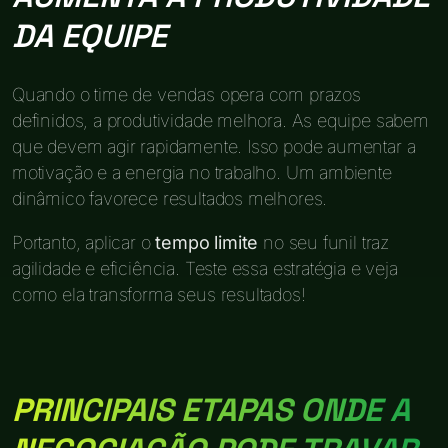
DA EQUIPE
Quando o time de vendas opera com prazos
definidos, a produtividade melhora. As equipe sabem
que devem agir rapidamente. Isso pode aumentar a
motivação e a energia no trabalho. Um ambiente
dinâmico favorece resultados melhores.
Portanto, aplicar o
tempo limite
no seu funil traz
agilidade e eficiência. Teste essa estratégia e veja
como ela transforma seus resultados!
PRINCIPAIS ETAPAS ONDE A