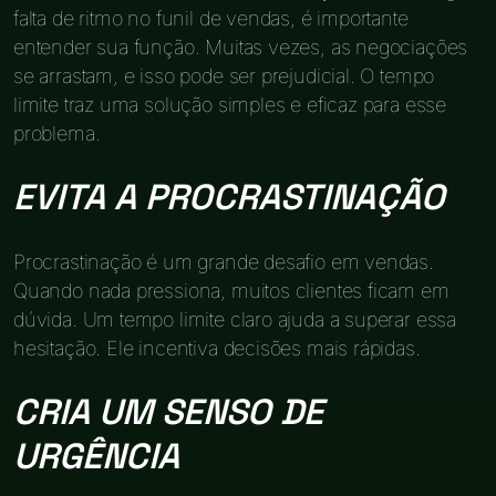
falta de ritmo no funil de vendas, é importante
entender sua função. Muitas vezes, as negociações
se arrastam, e isso pode ser prejudicial. O tempo
limite traz uma solução simples e eficaz para esse
problema.
EVITA A PROCRASTINAÇÃO
Procrastinação é um grande desafio em vendas.
Quando nada pressiona, muitos clientes ficam em
dúvida. Um tempo limite claro ajuda a superar essa
hesitação. Ele incentiva decisões mais rápidas.
CRIA UM SENSO DE
URGÊNCIA