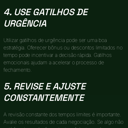
4. USE GATILHOS DE
URGÊNCIA
Utilizar gatilhos de urgência pode ser uma boa
estratégia. Oferecer bônus ou descontos limitados no
tempo pode incentivar a decisão rápida. Gatilhos
emocionais ajudam a acelerar o processo de
fechamento.
5. REVISE E AJUSTE
CONSTANTEMENTE
A revisão constante dos tempos limites é importante.
Avalie os resultados de cada negociação. Se algo não