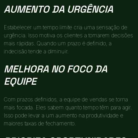
AUMENTO DA URGÊNCIA
Estabelecer um tempo limite cria uma sensação de
urgência. Isso motiva os clientes a tomarem decisões
mais rápidas. Quando um prazo é definido, a
indecisão tende a diminuir.
MELHORA NO FOCO DA
EQUIPE
Com prazos definidos, a equipe de vendas se torna
mais focada. Eles sabem quanto tempo têm para agir.
Isso pode levar a um aumento na produtividade e
maiores taxas de fechamento.