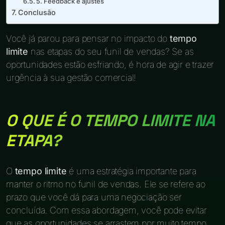
5. Feedback e ajustes
Conclusão
Você já parou para pensar no impacto do
tempo
limite
nas etapas do seu funil de vendas? Se as
oportunidades estão esfriando, é hora de agir e trazer
urgência à sua gestão comercial!
O QUE É O TEMPO LIMITE NA
ETAPA?
O
tempo limite
é uma estratégia importante para
manter o ritmo no funil de vendas. Ele se refere ao
prazo que você dá para uma negociação ser
concluída. Com essa abordagem, você pode evitar
que as oportunidades se arrastem por muito tempo.