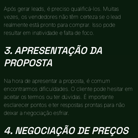
Após gerar leads, é preciso qualificá-los. Muitas
vezes, os vendedores não têm certeza se o lead
realmente está pronto para comprar. Isso pode
resultar em inatividade e falta de foco.
3. APRESENTAÇÃO DA
PROPOSTA
Na hora de apresentar a proposta, é comum
encontrarmos dificuldades. O cliente pode hesitar em
aceitar os termos ou ter dúvidas. É importante
esclarecer pontos e ter respostas prontas para não
deixar a negociação esfriar.
4. NEGOCIAÇÃO DE PREÇOS