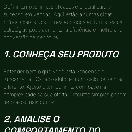
Definir tempos limites eficazes é crucial para o
sucesso em vendas. Aqui estão algumas dicas
práticas para ajudá-lo nesse processo. Utilizar estas
estratégias pode aumentar a eficiência e melhorar a
conversão de negócios.
1. CONHEÇA SEU PRODUTO
Entender bem o que você está vendendo é
fundamental. Cada produto tem um ciclo de vendas
diferente. Ajuste o tempo limite com base na
complexidade da sua oferta. Produtos simples podem
ter prazos mais curtos.
2. ANALISE O
COMPORTAMENTO DO