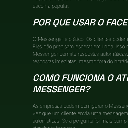
escolha popular.
POR QUE USAR O FAC
O Messenger é prático. Os clientes podem
Eles não precisam esperar em linha. Isso m
Messenger permite respostas automáticas. 
respostas imediatas, mesmo fora do horári
COMO FUNCIONA O AT
MESSENGER?
As empresas podem configurar o Messen
vez que um cliente envia uma mensagem, 
automáticas. Se a pergunta for mais com