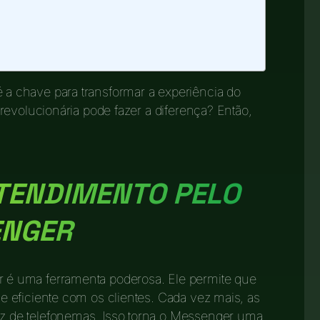
a chave para transformar a experiência do
revolucionária pode fazer a diferença? Então,
TENDIMENTO PELO
ENGER
é uma ferramenta poderosa. Ele permite que
 eficiente com os clientes. Cada vez mais, as
 de telefonemas. Isso torna o Messenger uma