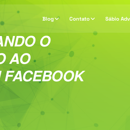
Blog
Contato
Sábio Ad
ANDO O
O AO
M FACEBOOK