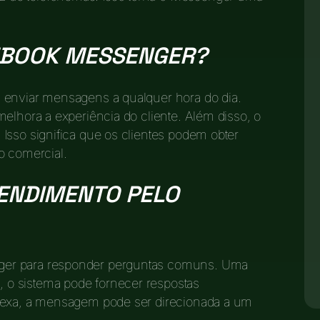
EBOOK MESSENGER?
 enviar mensagens a qualquer hora do dia.
elhora a experiência do cliente. Além disso, o
Isso significa que os clientes podem obter
o comercial.
ENDIMENTO PELO
ger para responder perguntas comuns. Uma
o sistema pode fornecer respostas
plexa, a mensagem pode ser direcionada a um