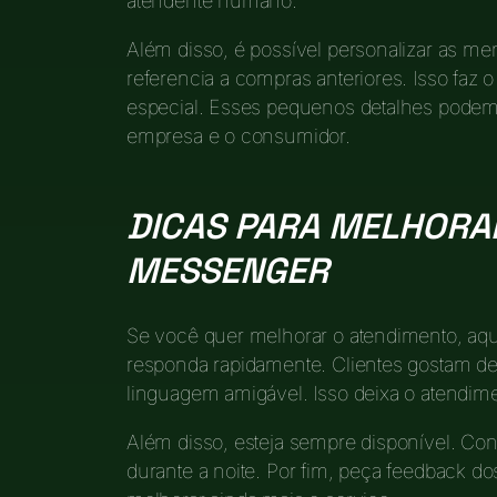
atendente humano.
Além disso, é possível personalizar as m
referencia a compras anteriores. Isso faz 
especial. Esses pequenos detalhes podem 
empresa e o consumidor.
DICAS PARA MELHORA
MESSENGER
Se você quer melhorar o atendimento, aqu
responda rapidamente. Clientes gostam de
linguagem amigável. Isso deixa o atendim
Além disso, esteja sempre disponível. Cons
durante a noite. Por fim, peça feedback d