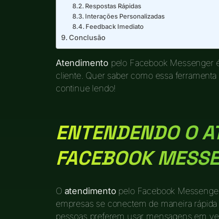
Respostas Rápidas
Interações Personalizadas
Feedback Imediato
Conclusão
Atendimento
pelo Facebook Messenger é 
cliente. Quer saber como essa ferramenta 
continue lendo!
ENTENDENDO O A
FACEBOOK MESS
O
atendimento
pelo Facebook Messenger 
empresas se conectem de maneira rápida e
pessoas preferem usar mensagens em vez