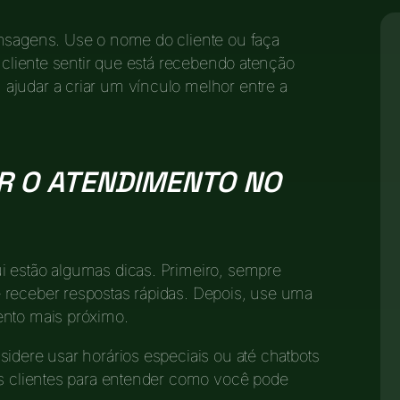
ensagens. Use o nome do cliente ou faça
o cliente sentir que está recebendo atenção
ajudar a criar um vínculo melhor entre a
R O ATENDIMENTO NO
i estão algumas dicas. Primeiro, sempre
 receber respostas rápidas. Depois, use uma
ento mais próximo.
idere usar horários especiais ou até chatbots
os clientes para entender como você pode