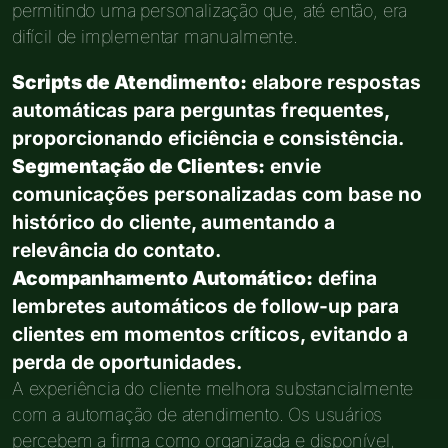
permitindo uma personalização que, até então, era
difícil de implementar manualmente.
Scripts de Atendimento:
elabore respostas
automáticas para perguntas frequentes,
proporcionando eficiência e consistência.
Segmentação de Clientes:
envie
comunicações personalizadas com base no
histórico do cliente, aumentando a
relevância do contato.
Acompanhamento Automático:
defina
lembretes automáticos de follow-up para
clientes em momentos críticos, evitando a
perda de oportunidades.
A experiência do cliente melhora substancialmente
com a automação de atendimento. Os usuários
percebem a firma como organizada e disponível,