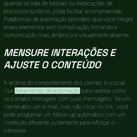
quando se trata de tutoriais ou explicações de
processos jurídicos, pode facilitar a compreensão.
Plataformas de automação permitem que você integre
esses elementos sem complicação, tornando a
comunicação mais dinâmica e visualmente atraente.
MENSURE INTERAÇÕES E
AJUSTE O CONTEÚDO
A análise do comportamento dos clientes é crucial.
Use
ferramentas de automação
para rastrear como
os contatos interagem com suas mensagens. Se um
cliente abrir um e-mail, mas não clicar no link, você
pode programar um follow-up automático com um
conteúdo diferente, justamente para reforçar o
interesse.