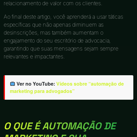
relacionamento de valor com os clientes.
Ao final deste artigo, você aprenderá a usar táticas
específicas que não apenas diminuem as
desinscrições, mas também aumentam o
engajamento do seu escritório de advocacia,
garantindo que suas mensagens sejam sempre
relevantes e impactantes.
Ver no YouTube:
Vídeos sobre “automação de
marketing para advogados”
O QUE É AUTOMAÇÃO DE