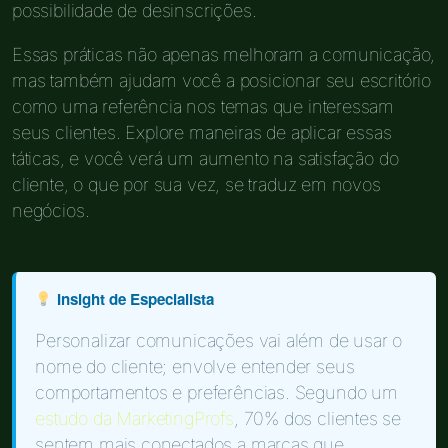
possibilidade de desinscrições.
Essas práticas não apenas melhoram a comunicação,
mas também ajudam você a posicionar seu escritório
como uma referência nos temas que interessam
seus clientes. Explore maneiras de aplicar essas
táticas, e você verá um aumento na satisfação do
cliente, o que por sua vez, se traduz em novos
negócios.
Insight de Especialista
Personalizar comunicações vai além de usar o
nome do cliente; envolve entender seus
comportamentos e preferências. Segundo um
estudo da MarketingProfs
, 70% dos clientes se
sentem mais conectados a marcas que