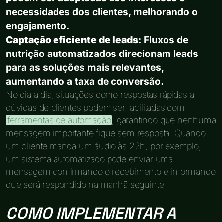
necessidades dos clientes, melhorando o
engajamento.
Captação eficiente de leads
: Fluxos de
nutrição automatizados direcionam leads
para as soluções mais relevantes,
aumentando a taxa de conversão.
No dia a dia, situações como respostas rápidas a
dúvidas de clientes podem ser facilitadas com
ferramentas de automação
, garantindo que nenhuma
mensagem importante fique sem resposta. Quando
um cliente manda um áudio às 22h, por exemplo,
um sistema automatizado pode enviar uma
mensagem confirmando o recebimento e informando
que será respondido na manhã seguinte.
COMO IMPLEMENTAR A