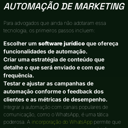
AUTOMAÇÃO DE MARKETING
Para advogados que ainda não adotaram essa
tecnologia, os primeiros passos incluem:
Escolher um
software jurídico
que ofereça
funcionalidades de automação.
Criar uma estratégia de conteúdo que
detalhe o que será enviado e com que
frequência.
Testar e ajustar as campanhas de
automação conforme o feedback dos
clientes e as métricas de desempenho.
Integrar a automação com canais populares de
comunicação, como o WhatsApp, é uma tática
poderosa. A
incorporação do WhatsApp
permite que