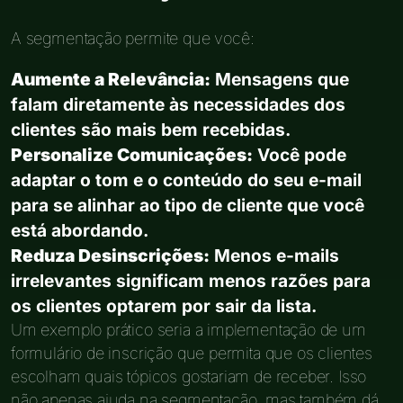
A segmentação permite que você:
Aumente a Relevância:
Mensagens que
falam diretamente às necessidades dos
clientes são mais bem recebidas.
Personalize Comunicações:
Você pode
adaptar o tom e o conteúdo do seu e-mail
para se alinhar ao tipo de cliente que você
está abordando.
Reduza Desinscrições:
Menos e-mails
irrelevantes significam menos razões para
os clientes optarem por sair da lista.
Um exemplo prático seria a implementação de um
formulário de inscrição que permita que os clientes
escolham quais tópicos gostariam de receber. Isso
não apenas ajuda na segmentação, mas também dá