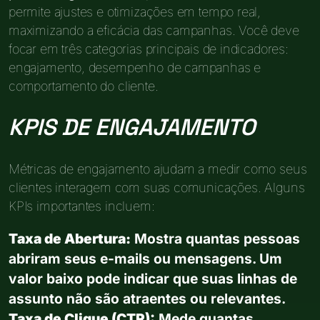
permite ajustes e otimizações em tempo real,
maximizando a eficácia das campanhas. Você deve
focar em três categorias principais de indicadores:
engajamento, desempenho de campanhas e
comportamento do cliente.
KPIS DE ENGAJAMENTO
Métricas de engajamento ajudam a medir como seus
clientes interagem com suas comunicações. Alguns
KPIs importantes incluem:
Taxa de Abertura:
Mostra quantas pessoas
abriram seus e-mails ou mensagens. Um
valor baixo pode indicar que suas linhas de
assunto não são atraentes ou relevantes.
Taxa de Clique (CTR):
Mede quantas