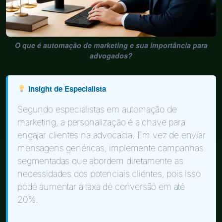
O que é automação de marketing e sua importância para
advogados?
Insight de Especialista
Segundo especialistas em automação de
marketing, a personalização é a chave para
engajar clientes na advocacia. Em vez de enviar
mensagens genéricas, implemente campanhas
segmentadas que abordem diretamente as
necessidades dos potenciais clientes, pois isso
pode aumentar a taxa de conversão em até
20%.