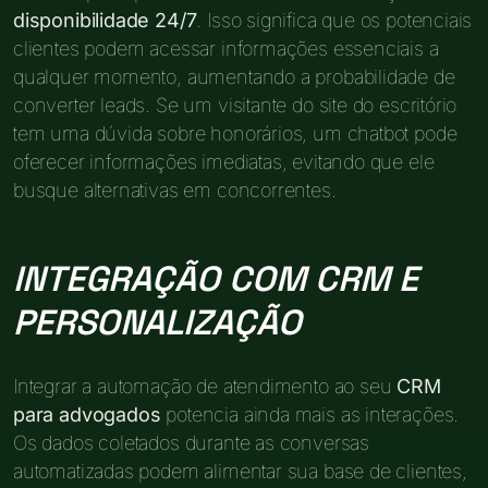
disponibilidade 24/7
. Isso significa que os potenciais
clientes podem acessar informações essenciais a
qualquer momento, aumentando a probabilidade de
converter leads. Se um visitante do site do escritório
tem uma dúvida sobre honorários, um chatbot pode
oferecer informações imediatas, evitando que ele
busque alternativas em concorrentes.
INTEGRAÇÃO COM CRM E
PERSONALIZAÇÃO
Integrar a automação de atendimento ao seu
CRM
para advogados
potencia ainda mais as interações.
Os dados coletados durante as conversas
automatizadas podem alimentar sua base de clientes,