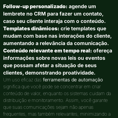
Follow-up personalizado:
agende um
lembrete no CRM para fazer um contato,
caso seu cliente interaja com o conteúdo.
Templates dinâmicos:
crie templates que
mudam com base nas interações do cliente,
aumentando a relevância da comunicação.
Conteúdo relevante em tempo real:
ofereça
informações sobre novas leis ou eventos
que possam afetar a situação de seus
clientes, demonstrando proatividade.
Um uso eficaz das
ferramentas de automação
significa que você pode se concentrar em criar
conteúdo de valor, enquanto os sistemas cuidam da
distribuição e monitoramento. Assim, você garante
que suas comunicações sejam não apenas
frequentes, mas também relevantes, minimizando a