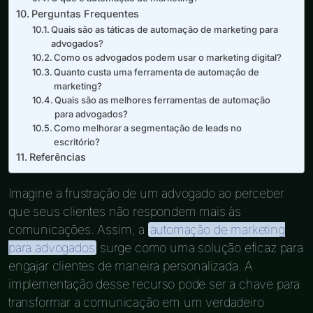
Perguntas Frequentes
Quais são as táticas de automação de marketing para
advogados?
Como os advogados podem usar o marketing digital?
Quanto custa uma ferramenta de automação de
marketing?
Quais são as melhores ferramentas de automação
para advogados?
Como melhorar a segmentação de leads no
escritório?
Referências
Imagine a frustração de um advogado ao perceber
que seus clientes não respondem mais às
comunicações. Assim, a
automação de marketing
para advogados
surge como uma solução eficaz para
engajar clientes de maneira personalizada. A
implementação desse recurso pode ser a chave para
transformar a comunicação em um verdadeiro