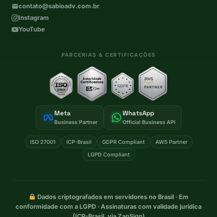
contato@sabioadv.com.br
Instagram
YouTube
PARCERIAS & CERTIFICAÇÕES
Meta
WhatsApp
Business Partner
Official Business API
ISO 27001
ICP-Brasil
GDPR Compliant
AWS Partner
LGPD Compliant
Dados criptografados em servidores no Brasil · Em
conformidade com a LGPD · Assinaturas com validade jurídica
(ICP-Brasil, via ZapSign)