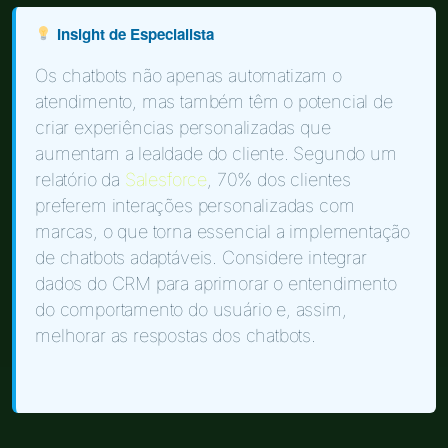
Insight de Especialista
Os chatbots não apenas automatizam o
atendimento, mas também têm o potencial de
criar experiências personalizadas que
aumentam a lealdade do cliente. Segundo um
relatório da
Salesforce
, 70% dos clientes
preferem interações personalizadas com
marcas, o que torna essencial a implementação
de chatbots adaptáveis. Considere integrar
dados do CRM para aprimorar o entendimento
do comportamento do usuário e, assim,
melhorar as respostas dos chatbots.