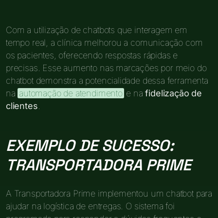
Com a utilização de chatbots que interagem em
tempo real, a clínica melhorou a comunicação com
os pacientes, oferecendo respostas rápidas e
precisas. Esse aumento nas marcações por meio do
chatbot demonstra a potencialidade dessa ferramenta
na
automação de atendimento
e na
fidelização de
clientes
.
EXEMPLO DE SUCESSO:
TRANSPORTADORA PRIME
A Transportadora Prime implementou um chatbot para
ajudar na logística de entregas. O sistema foi