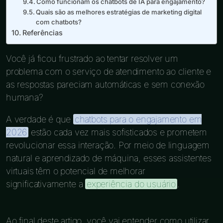
Como funcionam os chatbots de IA para engajamento?
Quais são as melhores estratégias de marketing digital
com chatbots?
Referências
Você já ficou frustrado ao tentar resolver um
problema com o serviço de atendimento ao cliente e
as respostas pareciam automáticas e sem conexão
humana?
A verdade é que
chatbots para o engajamento em
2026
estão cada vez mais sofisticados e prometem
revolucionar essa interação. Por meio de linguagem
natural e aprendizado de máquina, esses assistentes
virtuais têm o potencial de melhorar
significativamente a
experiência do usuário
.
Ao final deste artigo, você vai entender como utilizar