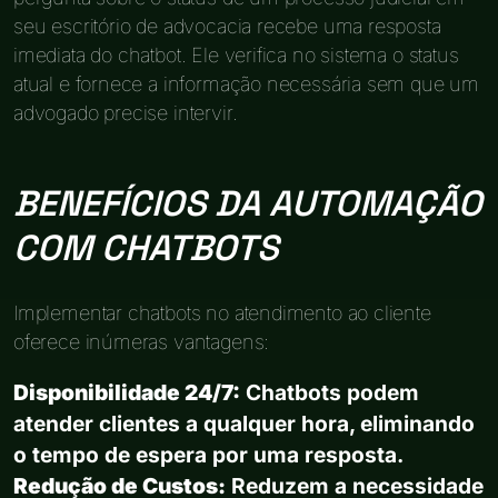
seu escritório de advocacia recebe uma resposta
imediata do chatbot. Ele verifica no sistema o status
atual e fornece a informação necessária sem que um
advogado precise intervir.
BENEFÍCIOS DA AUTOMAÇÃO
COM CHATBOTS
Implementar chatbots no atendimento ao cliente
oferece inúmeras vantagens:
Disponibilidade 24/7:
Chatbots podem
atender clientes a qualquer hora, eliminando
o tempo de espera por uma resposta.
Redução de Custos:
Reduzem a necessidade