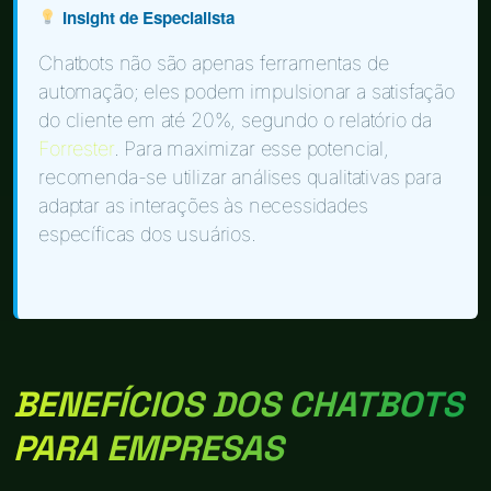
Insight de Especialista
Chatbots não são apenas ferramentas de
automação; eles podem impulsionar a satisfação
do cliente em até 20%, segundo o relatório da
Forrester
. Para maximizar esse potencial,
recomenda-se utilizar análises qualitativas para
adaptar as interações às necessidades
específicas dos usuários.
BENEFÍCIOS DOS CHATBOTS
PARA EMPRESAS