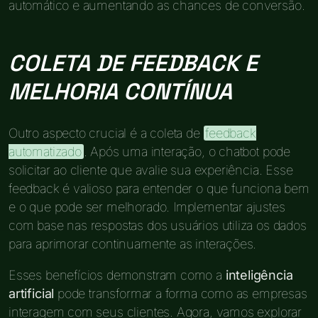
automático e aumentando as chances de conversão.
COLETA DE FEEDBACK E
MELHORIA CONTÍNUA
Outro aspecto crucial é a coleta de
feedback
automatizado
. Após uma interação, o chatbot pode
solicitar ao cliente que avalie sua experiência. Esse
feedback é valioso para entender o que funciona bem
e o que pode ser melhorado. Implementar ajustes
com base nas respostas dos usuários utiliza os dados
para aprimorar continuamente as interações.
Esses benefícios demonstram como a
inteligência
artificial
pode transformar a forma como as empresas
interagem com seus clientes. Agora, vamos explorar