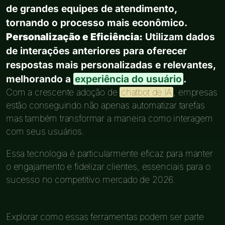
de grandes equipes de atendimento,
tornando o processo mais econômico.
Personalização e Eficiência:
Utilizam dados
de interações anteriores para oferecer
respostas mais personalizadas e relevantes,
melhorando a
experiência do usuário
.
Com a crescente adoção de
chatbot de IA
, empresas
estão conseguindo não apenas automatizar tarefas
mas também transformar a maneira como interagem
com seus usuários.
Essa tecnologia é particularmente eficaz para manter
o engajamento e fidelizar clientes, essenciais para o
sucesso no competitivo mercado de 2026.
Explorar como essas ferramentas podem ser parte