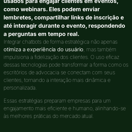
usados para engajar clientes em eventos,
como webinars. Eles podem enviar
lembretes, compartilhar links de inscrição e
até interagir durante o evento, respondendo
a perguntas em tempo real.
Integrar chatbots de forma estratégica não apenas
otimiza a experiência do usuário
, mas também
impulsiona a fidelização dos clientes. O uso eficaz
dessas tecnologias pode transformar a forma como os
escritórios de advocacia se conectam com seus
clientes, tornando a interação mais dinâmica e
personalizada.
Essas estratégias preparam empresas para um
engajamento mais eficiente e humano, alinhando-se
às melhores práticas do mercado atual.