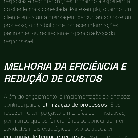
respostas e recomendações, tornando a experiência
do cliente mais conectada. Por exemplo, quando um
cliente envia uma mensagem perguntando sobre um
processo, o chatbot pode fornecer informações
pertinentes ou redirecioná-lo para o advogado
responsável.
MELHORIA DA EFICIÊNCIA E
REDUÇÃO DE CUSTOS
Além do engajamento, a implementação de chatbots
contribui para a
otimização de processos
. Eles
reduzem o tempo gasto em tarefas administrativas,
permitindo que os funcionários se concentrem em
atividades mais estratégicas. Isso se traduz em
economia de tempo e recursos
, visto que menos