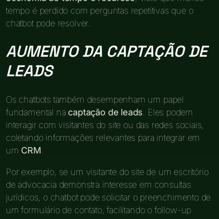
tempo é perdido com perguntas repetitivas que o
chatbot pode resolver.
AUMENTO DA CAPTAÇÃO DE
LEADS
Os chatbots também desempenham um papel
fundamental na
captação de leads
. Eles podem
interagir com visitantes do site ou das redes sociais,
coletando informações relevantes para integrar em
um
CRM
.
Por exemplo, se um visitante do site de um escritório
de advocacia demonstra interesse em consultas
jurídicos, o chatbot pode solicitar o preenchimento de
um formulário de contato, facilitando o follow-up