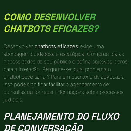
COMO DESENVOLVER
CHATBOTS EFICAZES?
Desenvolver
chatbots eficazes
exige uma
abordagem cuidadosa e estratégica. Compreenda as
necessidades do seu público e defina objetivos claros
para a interação. Pergunte-se: qual problema o
chatbot deve sanar? Para um escritório de advocacia,
isso pode significar facilitar o agendamento de
consultas ou fornecer informações sobre processos
judiciais.
PLANEJAMENTO DO FLUXO
DE CONVERSAÇÃO