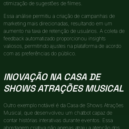
otimização de sugestões de filmes.
Essa análise permitiu a criação de campanhas de
marketing mais direcionadas, resultando em um
aumento na taxa de retenção de usuários. A coleta de
feedback automatizado proporcionou insights
valiosos, permitindo ajustes na plataforma de acordo
com as preferências do público.
INOVAÇÃO NA CASA DE
SHOWS ATRAÇÕES MUSICAL
Outro exemplo notável é da Casa de Shows Atrações
Musical, que desenvolveu um chatbot capaz de
contar histórias interativas durante eventos. Essa
abordagem criativa não apenas atraiu a atenção dos