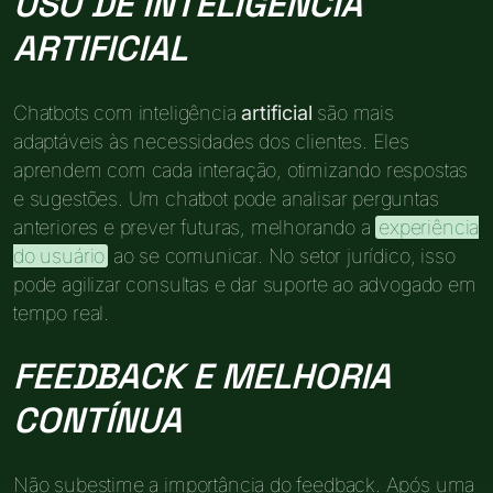
USO DE INTELIGÊNCIA
ARTIFICIAL
Chatbots com inteligência
artificial
são mais
adaptáveis às necessidades dos clientes. Eles
aprendem com cada interação, otimizando respostas
e sugestões. Um chatbot pode analisar perguntas
anteriores e prever futuras, melhorando a
experiência
do usuário
ao se comunicar. No setor jurídico, isso
pode agilizar consultas e dar suporte ao advogado em
tempo real.
FEEDBACK E MELHORIA
CONTÍNUA
Não subestime a importância do feedback. Após uma