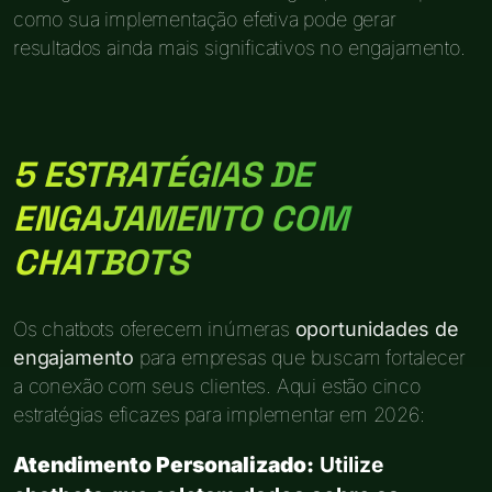
como sua implementação efetiva pode gerar
resultados ainda mais significativos no engajamento.
5 ESTRATÉGIAS DE
ENGAJAMENTO COM
CHATBOTS
Os chatbots oferecem inúmeras
oportunidades de
engajamento
para empresas que buscam fortalecer
a conexão com seus clientes. Aqui estão cinco
estratégias eficazes para implementar em 2026:
Atendimento Personalizado:
Utilize