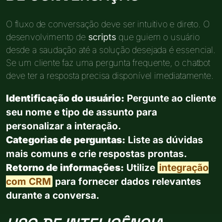
O fluxo de conversação deve ser intuitivo e direto. O
desenvolvimento de
scripts
que guiem o usuário
desde a saudação até a solução desejada é essencial.
Se um cliente faz uma pergunta frequente, o chatbot
deve ter a resposta precisa disponível imediatamente.
Identificação do usuário:
Pergunte ao cliente
seu nome e tipo de assunto para
personalizar a interação.
Categorias de perguntas:
Liste as dúvidas
mais comuns e crie respostas prontas.
Retorno de informações:
Utilize
integração
com CRM
para fornecer dados relevantes
durante a conversa.