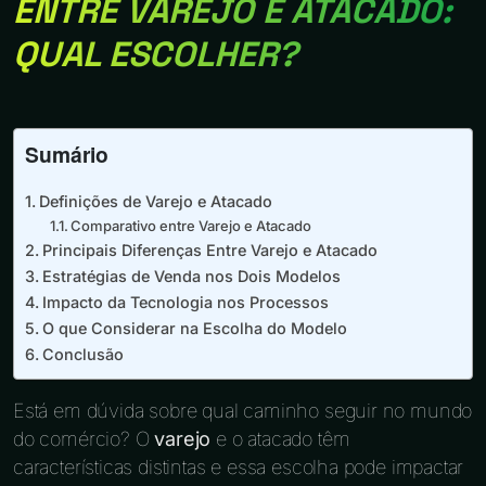
ENTRE VAREJO E ATACADO:
QUAL ESCOLHER?
Sumário
Definições de Varejo e Atacado
Comparativo entre Varejo e Atacado
Principais Diferenças Entre Varejo e Atacado
Estratégias de Venda nos Dois Modelos
Impacto da Tecnologia nos Processos
O que Considerar na Escolha do Modelo
Conclusão
Está em dúvida sobre qual caminho seguir no mundo
do comércio? O
varejo
e o atacado têm
características distintas e essa escolha pode impactar