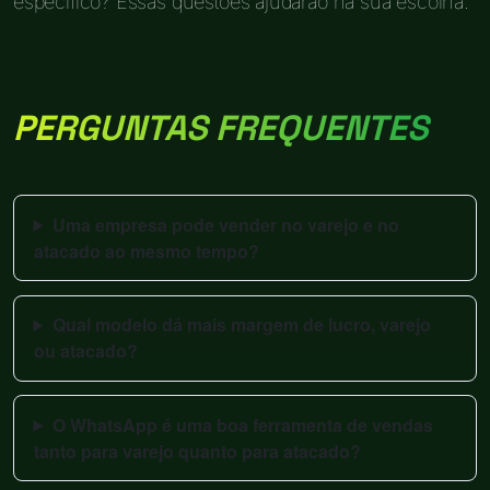
específico? Essas questões ajudarão na sua escolha.
PERGUNTAS FREQUENTES
Uma empresa pode vender no varejo e no
atacado ao mesmo tempo?
Qual modelo dá mais margem de lucro, varejo
ou atacado?
O WhatsApp é uma boa ferramenta de vendas
tanto para varejo quanto para atacado?