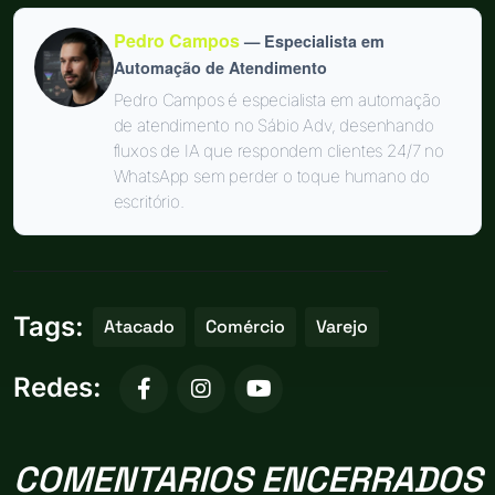
Pedro Campos
— Especialista em
Automação de Atendimento
Pedro Campos é especialista em automação
de atendimento no Sábio Adv, desenhando
fluxos de IA que respondem clientes 24/7 no
WhatsApp sem perder o toque humano do
escritório.
Tags:
Atacado
Comércio
Varejo
Redes:
COMENTARIOS ENCERRADOS