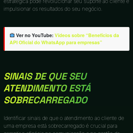
estratégica pode revolucionar seu suporte ao cliente e
impulsionar os resultados do seu negócio.
Ver no YouTube:
Vídeos sobre “Benefícios da
API Oficial do WhatsApp para empresas”
SINAIS DE QUE SEU
ATENDIMENTO ESTÁ
SOBRECARREGADO
Identificar sinais de que o atendimento ao cliente de
uma empresa está sobrecarregado é crucial para