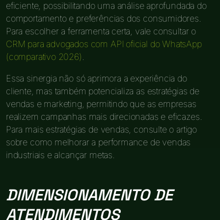
eficiente, possibilitando uma análise aprofundada do
comportamento e preferências dos consumidores.
Para escolher a ferramenta certa, vale consultar o
CRM para advogados com API oficial do WhatsApp
(comparativo 2026)
.
Essa sinergia não só aprimora a experiência do
cliente, mas também potencializa as estratégias de
vendas e marketing, permitindo que as empresas
realizem campanhas mais direcionadas e eficazes.
Para mais estratégias de vendas, consulte o artigo
sobre como melhorar a performance de vendas
industriais e alcançar metas.
DIMENSIONAMENTO DE
ATENDIMENTOS