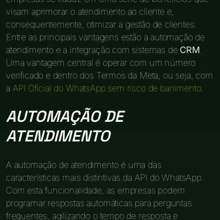
visam aprimorar o atendimento ao cliente e,
consequentemente, otimizar a gestão de clientes.
Entre as principais vantagens estão a automação de
atendimento e a integração com sistemas de
CRM
.
Uma vantagem central é operar com um número
verificado e dentro dos Termos da Meta, ou seja, com
a
API Oficial do WhatsApp sem risco de banimento
.
AUTOMAÇÃO DE
ATENDIMENTO
A automação de atendimento é uma das
características mais distintivas da API do WhatsApp.
Com esta funcionalidade, as empresas podem
programar respostas automáticas para perguntas
frequentes, agilizando o tempo de resposta e