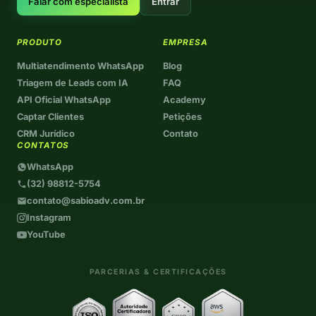
Falar com especialista
Entrar
PRODUTO
EMPRESA
Multiatendimento WhatsApp
Blog
Triagem de Leads com IA
FAQ
API Oficial WhatsApp
Academy
Captar Clientes
Petições
CRM Jurídico
Contato
CONTATOS
WhatsApp
(32) 98812-5754
contato@sabioadv.com.br
Instagram
YouTube
PARCERIAS & CERTIFICAÇÕES