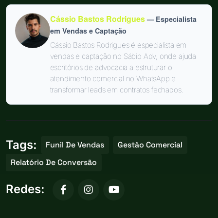
Cássio Bastos Rodrigues
— Especialista
em Vendas e Captação
Cássio Bastos Rodrigues é especialista em
vendas e captação no Sábio Adv, onde ajuda
escritórios de advocacia a estruturar o
atendimento comercial no WhatsApp e
transformar leads em contratos fechados.
Tags:
Funil De Vendas
Gestão Comercial
Relatório De Conversão
Redes: