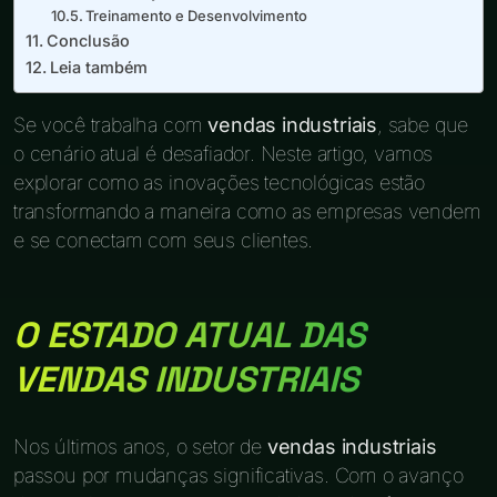
Treinamento e Desenvolvimento
Conclusão
Leia também
Se você trabalha com
vendas industriais
, sabe que
o cenário atual é desafiador. Neste artigo, vamos
explorar como as inovações tecnológicas estão
transformando a maneira como as empresas vendem
e se conectam com seus clientes.
O ESTADO ATUAL DAS
VENDAS INDUSTRIAIS
Nos últimos anos, o setor de
vendas industriais
passou por mudanças significativas. Com o avanço