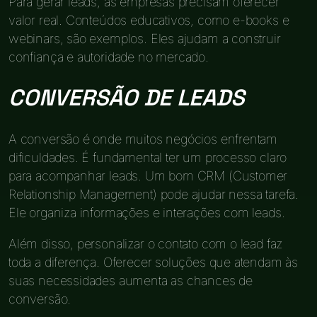
Para gerar leads, as empresas precisam oferecer
valor real. Conteúdos educativos, como e-books e
webinars, são exemplos. Eles ajudam a construir
confiança e autoridade no mercado.
CONVERSÃO DE LEADS
A conversão é onde muitos negócios enfrentam
dificuldades. É fundamental ter um processo claro
para acompanhar leads. Um bom CRM (Customer
Relationship Management) pode ajudar nessa tarefa.
Ele organiza informações e interações com leads.
Além disso, personalizar o contato com o lead faz
toda a diferença. Oferecer soluções que atendam às
suas necessidades aumenta as chances de
conversão.