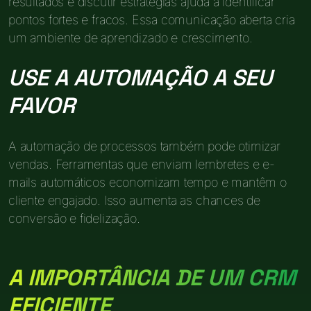
resultados e discutir estratégias ajuda a identificar
pontos fortes e fracos. Essa comunicação aberta cria
um ambiente de aprendizado e crescimento.
USE A AUTOMAÇÃO A SEU
FAVOR
A automação de processos também pode otimizar
vendas. Ferramentas que enviam lembretes e e-
mails automáticos economizam tempo e mantêm o
cliente engajado. Isso aumenta as chances de
conversão e fidelização.
A IMPORTÂNCIA DE UM CRM
EFICIENTE