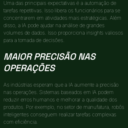
Uma das principais expectativas é a automação de
tarefas repetitivas. Isso libera os funcionários para se
concentrarem em atividades mais estratégicas. Além
disso, a IA pode ajudar na análise de grandes
volumes de dados. Isso proporciona insights valiosos
para a tomada de decisões.
MAIOR PRECISÃO NAS
OPERAÇÕES
As indústrias esperam que a IA aumente a precisão
nas operações. Sistemas baseados em IA podem
reduzir erros humanos e melhorar a qualidade dos
produtos. Por exemplo, no setor de manufatura, robôs
inteligentes conseguem realizar tarefas complexas
com eficiência.