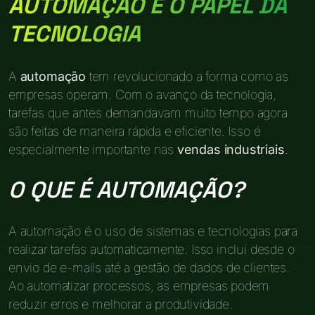
AUTOMAÇÃO E O PAPEL DA
TECNOLOGIA
A
automação
tem revolucionado a forma como as
empresas operam. Com o avanço da tecnologia,
tarefas que antes demandavam muito tempo agora
são feitas de maneira rápida e eficiente. Isso é
especialmente importante nas
vendas industriais
.
O QUE É AUTOMAÇÃO?
A automação é o uso de sistemas e tecnologias para
realizar tarefas automaticamente. Isso inclui desde o
envio de e-mails até a gestão de dados de clientes.
Ao automatizar processos, as empresas podem
reduzir erros e melhorar a produtividade.