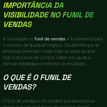
IMPORTÂNCIA DA
VISIBILIDADE NO FUNIL DE
VENDAS
A visibilidade no
funil de vendas
é fundamental para
o sucesso de qualquer negócio. Ela permite que as
empresas entendam onde estão os leads durante
todo o processo de compra. Saber isso ajuda a
otimizar estratégias e melhorar os resultados.
O QUE É O FUNIL DE
VENDAS?
O funil de vendas é um modelo que descreve as