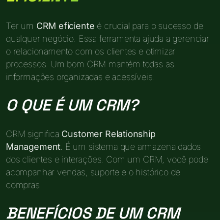
Ter um
CRM eficiente
é crucial para o sucesso de
qualquer negócio. Essa ferramenta ajuda a gerenciar
o relacionamento com os clientes e otimizar
processos. Um bom CRM mantém todas as
informações organizadas e acessíveis.
O QUE É UM CRM?
CRM significa
Customer Relationship
Management
. É um sistema que armazena dados
dos clientes e interações. Com um CRM, você pode
acompanhar vendas, suporte e o histórico de
compras.
BENEFÍCIOS DE UM CRM