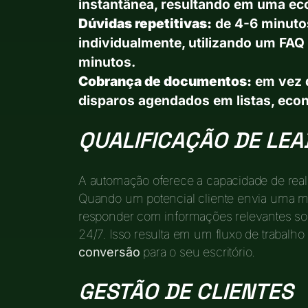
instantânea, resultando em uma ec
Dúvidas repetitivas:
de 4-6 minuto
individualmente, utilizando um FA
minutos.
Cobrança de documentos:
em vez d
disparos agendados em listas, ec
QUALIFICAÇÃO DE LEA
A automação oferece a capacidade de rea
Quando um potencial cliente envia uma 
responder com informações relevantes sobr
24/7. Isso resulta em um fluxo de trabalh
conversão
para o seu escritório.
GESTÃO DE CLIENTES