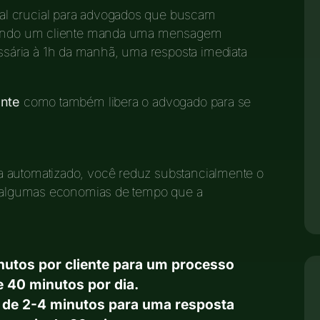
al crucial para advogados que buscam
 Quando um cliente manda uma mensagem
ária à 1h da manhã, uma resposta imediata
ente
como também libera o advogado para se
a automatizado, você reduz substancialmente o
ja algumas economias de tempo que a
nutos por cliente para um processo
 40 minutos por dia.
de 2-4 minutos para uma resposta