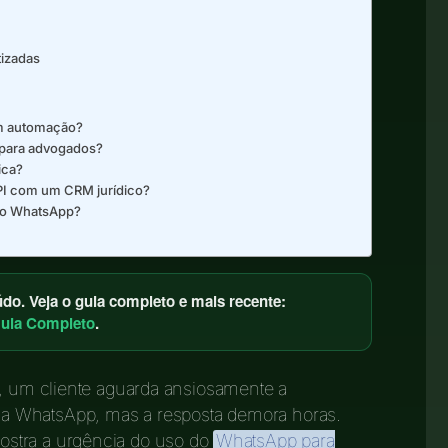
tizadas
m automação?
para advogados?
ica?
API com um CRM jurídico?
no WhatsApp?
o. Veja o guia completo e mais recente:
uia Completo
.
a, um cliente aguarda ansiosamente a
a WhatsApp, mas a resposta demora horas.
stra a urgência do uso do
WhatsApp para