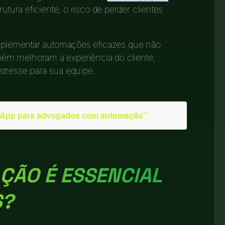
utura eficiente, o risco de perder clientes
 implementar automações eficazes que não
ém melhoram a experiência do cliente,
stresse para sua equipe.
sApp para advogados com automação”
ÇÃO É ESSENCIAL
S?