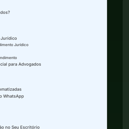
ados?
Jurídico
dimento Jurídico
tendimento
icial para Advogados
omatizadas
no WhatsApp
o no Seu Escritório