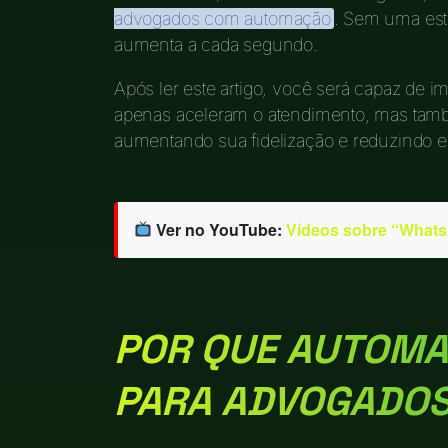
advogados com automação
. Sem uma estr
aumenta a cada segundo.
Após ler este artigo, você será capaz de
apenas aceleram o atendimento, mas tamb
aumentando sua fidelização e reduzindo e
Ver no YouTube:
Vídeos sobre “What
POR QUE AUTOMA
PARA ADVOGADO