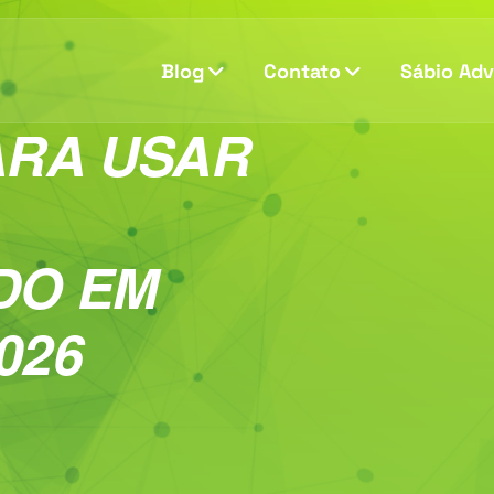
Blog
Contato
Sábio Ad
ARA USAR
DO EM
026