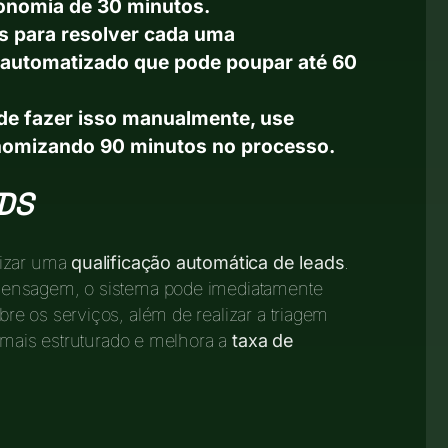
onomia de 30 minutos.
s para resolver cada uma
Q automatizado que pode poupar até 60
e fazer isso manualmente, use
onomizando 90 minutos no processo.
DS
lizar uma
qualificação automática de leads
.
mensagem, o sistema pode imediatamente
e os serviços, além de realizar a triagem
o mais estruturado e melhora a
taxa de