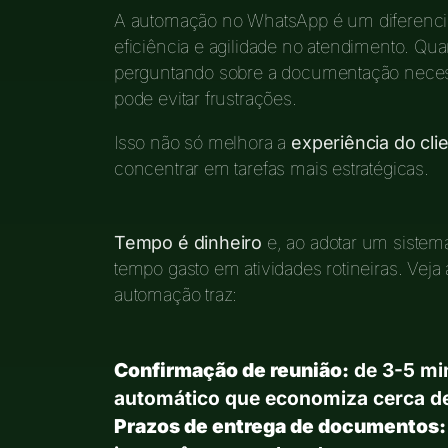
A automação no WhatsApp é um diferenci
eficiência e agilidade no atendimento.
perguntando sobre a documentação necess
pode evitar frustrações.
Isso não só melhora a
experiência do cli
concentrar em tarefas mais estratégicas.
Tempo é dinheiro
e, ao adotar um sistem
tempo gasto em atividades rotineiras. Ve
automação traz:
Confirmação de reunião:
de 3-5 mi
automático que economiza cerca de
Prazos de entrega de documentos: