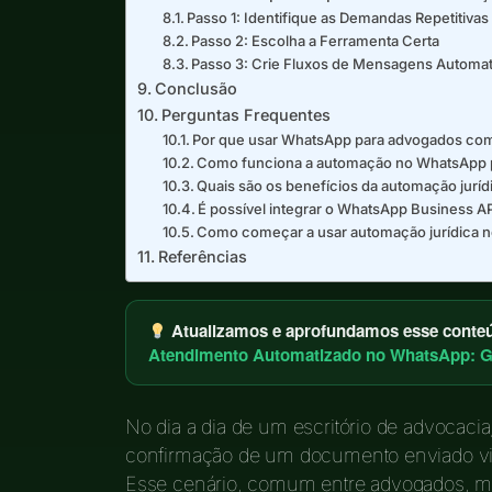
Passo 1: Identifique as Demandas Repetitivas
Passo 2: Escolha a Ferramenta Certa
Passo 3: Crie Fluxos de Mensagens Automa
Conclusão
Perguntas Frequentes
Por que usar WhatsApp para advogados co
Como funciona a automação no WhatsApp 
Quais são os benefícios da automação juríd
É possível integrar o WhatsApp Business 
Como começar a usar automação jurídica 
Referências
Atualizamos e aprofundamos esse conteúd
Atendimento Automatizado no WhatsApp: G
No dia a dia de um escritório de advocaci
confirmação de um documento enviado vi
Esse cenário, comum entre advogados, mo