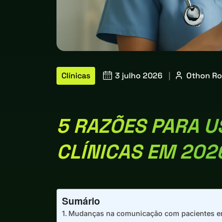
Clínicas
3 julho 2026
|
Othon Ro
5 RAZÕES PARA 
CLÍNICAS EM 202
Sumário
Mudanças na comunicação com pacientes em