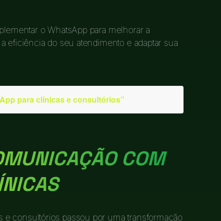
implementar o WhatsApp para melhorar a
a eficiência do seu atendimento e adaptar sua
pp para clínicas e consultórios”
OMUNICAÇÃO COM
ÍNICAS
 e consultórios passou por uma transformação