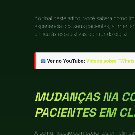
Ao final deste artigo, você saberá como 
experiência dos seus pacientes, aumentar 
clínica às expectativas do mundo digital.
Ver no YouTube:
Vídeos sobre “WhatsA
MUDANÇAS NA C
PACIENTES EM CL
A comunicação com pacientes em clínicas