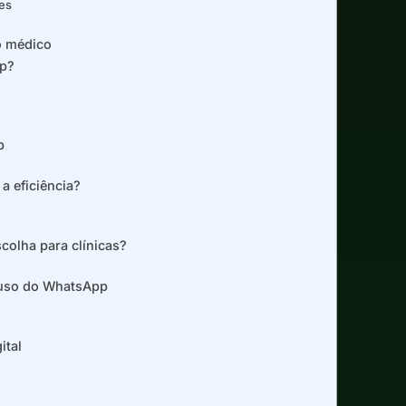
tes
o médico
pp?
p
 eficiência?
colha para clínicas?
o uso do WhatsApp
ital