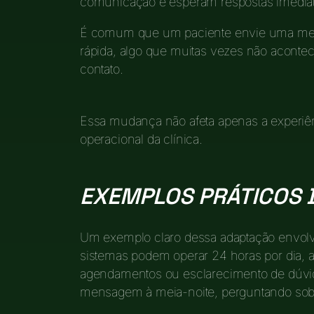
comunicação e esperam respostas imediat
É comum que um paciente envie uma me
rápida, algo que muitas vezes não acontece
contato.
Essa mudança não afeta apenas a experiên
operacional da clínica.
EXEMPLOS PRÁTICOS 
Um exemplo claro dessa adaptação envolv
sistemas podem operar 24 horas por dia, 
agendamentos ou esclarecimento de dúvi
mensagem à meia-noite, perguntando so