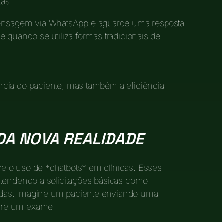
as.
nsagem via WhatsApp e aguarde uma resposta
 quando se utiliza formas tradicionais de
cia do paciente, mas também a eficiência
DA NOVA REALIDADE
e o uso de *chatbots* em clínicas. Esses
atendendo a solicitações básicas como
das. Imagine um paciente enviando uma
bre um exame.