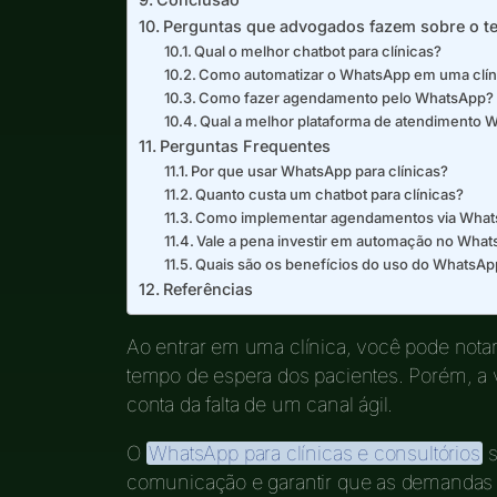
Perguntas que advogados fazem sobre o t
Qual o melhor chatbot para clínicas?
Como automatizar o WhatsApp em uma clín
Como fazer agendamento pelo WhatsApp?
Qual a melhor plataforma de atendimento
Perguntas Frequentes
Por que usar WhatsApp para clínicas?
Quanto custa um chatbot para clínicas?
Como implementar agendamentos via Wha
Vale a pena investir em automação no Whats
Quais são os benefícios do uso do WhatsAp
Referências
Ao entrar em uma clínica, você pode notar 
tempo de espera dos pacientes. Porém, a 
conta da falta de um canal ágil.
O
WhatsApp para clínicas e consultórios
s
comunicação e garantir que as demandas 