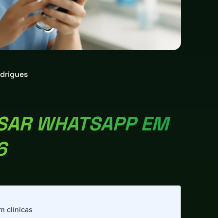
drigues
USAR WHATSAPP EM
6
 clínicas