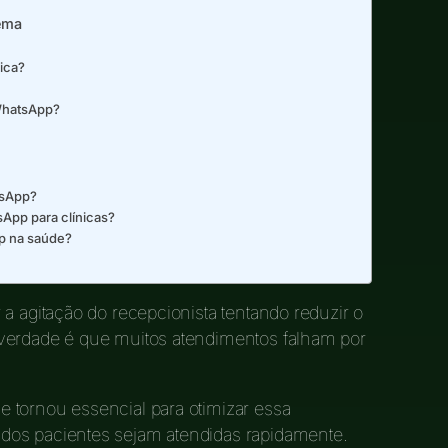
ema
ica?
 WhatsApp?
tsApp?
App para clínicas?
p na saúde?
a agitação do recepcionista tentando reduzir o
verdade é que muitos atendimentos falham por
e tornou essencial para otimizar essa
dos pacientes sejam atendidas rapidamente.