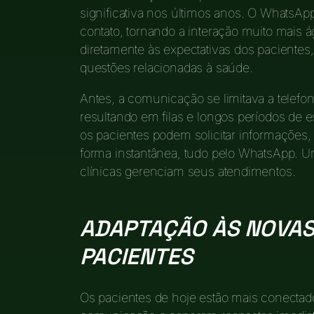
significativa nos últimos anos. O WhatsAp
contato, tornando a interação muito mais á
diretamente às expectativas dos pacientes,
questões relacionadas à saúde.
Antes, a comunicação se limitava a telefo
resultando em filas e longos períodos de 
os pacientes podem solicitar informações,
forma instantânea, tudo pelo WhatsApp. U
clínicas gerenciam seus atendimentos.
ADAPTAÇÃO ÀS NOVAS
PACIENTES
Os pacientes de hoje estão mais conectado