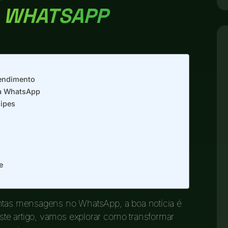
 WHATSAPP
tendimento
ia WhatsApp
uipes
o
e
antas mensagens no WhatsApp, a boa notícia é
ste artigo, vamos explorar como transformar