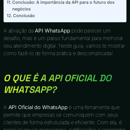
Conclusão: A importância da API para o futuro dos
negócios
Conclusão
A ativação da
API WhatsApp
pode parecer um
desafio, mas é um passo fundamental para melhorar
seu atendimento digital. Neste guia, vamos te mostrar
como fazê-lo de forma prática e descomplicada!
O QUE É A API OFICIAL DO
WHATSAPP?
A
API Oficial do WhatsApp
é uma ferramenta que
permite que empresas se comuniquem com seus
clientes de forma estruturada e eficiente. Com ela, é
possível enviar mensagens, notificações e responder