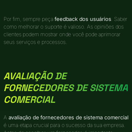
Por fim, sempre peça
feedback dos usuários
. Saber
como melhorar o suporte é valioso. As opiniões dos
clientes podem mostrar onde você pode aprimorar
seus serviços e processos.
AVALIAÇÃO DE
FORNECEDORES DE SISTEMA
COMERCIAL
A
avaliação de fornecedores de sistema comercial
é uma etapa crucial para o sucesso da sua empresa.