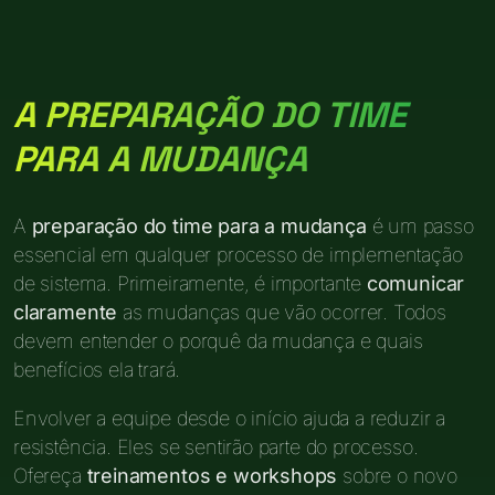
A PREPARAÇÃO DO TIME
PARA A MUDANÇA
A
preparação do time para a mudança
é um passo
essencial em qualquer processo de implementação
de sistema. Primeiramente, é importante
comunicar
claramente
as mudanças que vão ocorrer. Todos
devem entender o porquê da mudança e quais
benefícios ela trará.
Envolver a equipe desde o início ajuda a reduzir a
resistência. Eles se sentirão parte do processo.
Ofereça
treinamentos e workshops
sobre o novo