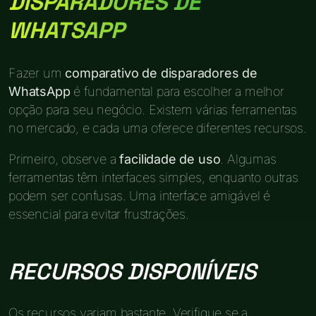
DISPARADORES DE
WHATSAPP
Fazer um
comparativo de disparadores de
WhatsApp
é fundamental para escolher a melhor
opção para seu negócio. Existem várias ferramentas
no mercado, e cada uma oferece diferentes recursos.
Primeiro, observe a
facilidade de uso
. Algumas
ferramentas têm interfaces simples, enquanto outras
podem ser confusas. Uma interface amigável é
essencial para evitar frustrações.
RECURSOS DISPONÍVEIS
Os recursos variam bastante. Verifique se a