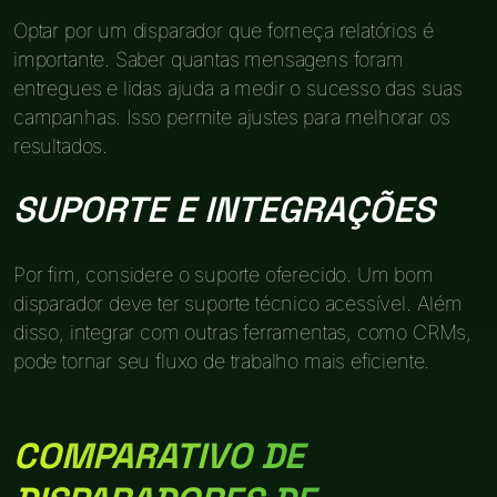
Optar por um disparador que forneça relatórios é
importante. Saber quantas mensagens foram
entregues e lidas ajuda a medir o sucesso das suas
campanhas. Isso permite ajustes para melhorar os
resultados.
SUPORTE E INTEGRAÇÕES
Por fim, considere o suporte oferecido. Um bom
disparador deve ter suporte técnico acessível. Além
disso, integrar com outras ferramentas, como CRMs,
pode tornar seu fluxo de trabalho mais eficiente.
COMPARATIVO DE