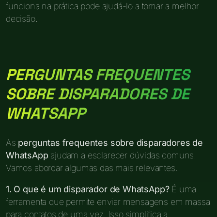
funciona na prática pode ajudá-lo a tomar a melhor
decisão.
PERGUNTAS FREQUENTES
SOBRE DISPARADORES DE
WHATSAPP
As
perguntas frequentes sobre disparadores de
WhatsApp
ajudam a esclarecer dúvidas comuns.
Vamos abordar algumas das mais relevantes.
1. O que é um disparador de WhatsApp?
É uma
ferramenta que permite enviar mensagens em massa
para contatos de uma vez. Isso simplifica a