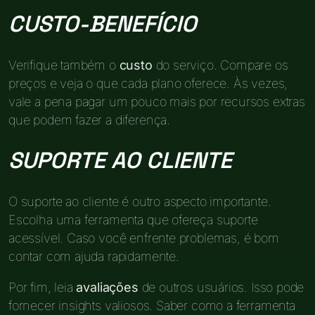
CUSTO-BENEFÍCIO
Verifique também o
custo
do serviço. Compare os
preços e veja o que cada plano oferece. Às vezes,
vale a pena pagar um pouco mais por recursos extras
que podem fazer a diferença.
SUPORTE AO CLIENTE
O suporte ao cliente é outro aspecto importante.
Escolha uma ferramenta que ofereça suporte
acessível. Caso você enfrente problemas, é bom
contar com ajuda rapidamente.
Por fim, leia
avaliações
de outros usuários. Isso pode
fornecer insights valiosos. Saber como a ferramenta