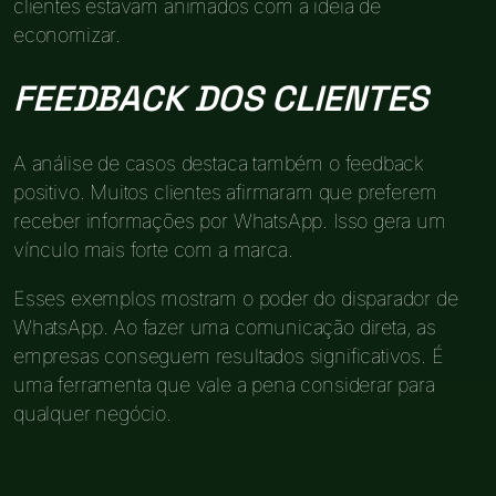
clientes estavam animados com a ideia de
economizar.
FEEDBACK DOS CLIENTES
A análise de casos destaca também o feedback
positivo. Muitos clientes afirmaram que preferem
receber informações por WhatsApp. Isso gera um
vínculo mais forte com a marca.
Esses exemplos mostram o poder do disparador de
WhatsApp. Ao fazer uma comunicação direta, as
empresas conseguem resultados significativos. É
uma ferramenta que vale a pena considerar para
qualquer negócio.