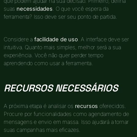
que podem ajudar na sua decisão. Primeiro, defina
suas
necessidades
. O que você espera da
ferramenta? Isso deve ser seu ponto de partida.
Considere a
facilidade de uso
. A interface deve ser
intuitiva. Quanto mais simples, melhor será a sua
experiência. Você não quer perder tempo
aprendendo como usar a ferramenta.
RECURSOS NECESSÁRIOS
A próxima etapa é analisar os
recursos
oferecidos.
Procure por funcionalidades como agendamento de
mensagens e envio em massa. Isso ajudará a tornar
suas campanhas mais eficazes.