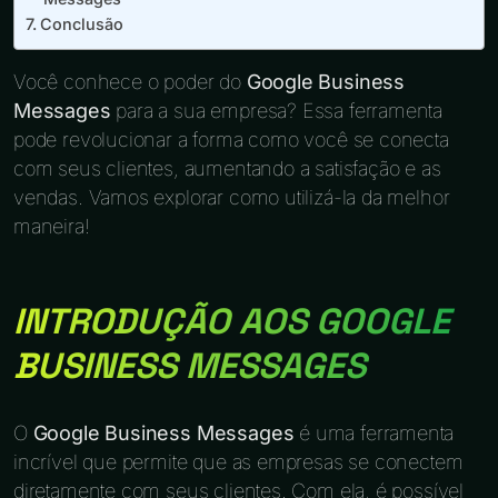
Conclusão
Você conhece o poder do
Google Business
Messages
para a sua empresa? Essa ferramenta
pode revolucionar a forma como você se conecta
com seus clientes, aumentando a satisfação e as
vendas. Vamos explorar como utilizá-la da melhor
maneira!
INTRODUÇÃO AOS GOOGLE
BUSINESS MESSAGES
O
Google Business Messages
é uma ferramenta
incrível que permite que as empresas se conectem
diretamente com seus clientes. Com ela, é possível