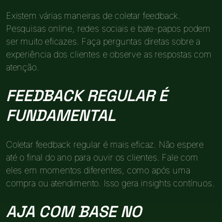
Existem várias maneiras de coletar feedback.
Pesquisas online, redes sociais e bate-papos podem
ser muito eficazes. Faça perguntas diretas sobre a
experiência dos clientes e observe as respostas com
atenção.
FEEDBACK REGULAR É
FUNDAMENTAL
Coletar feedback regular é mais eficaz. Não espere
até o final do ano para ouvir os clientes. Fale com
eles em momentos diferentes, como após uma
compra ou atendimento. Isso gera insights contínuos.
AJA COM BASE NO