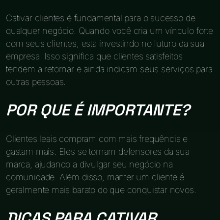
Cativar clientes é fundamental para o sucesso de
qualquer negócio. Quando você cria um vínculo forte
com seus clientes, está investindo no futuro da sua
empresa. Isso significa que clientes satisfeitos
tendem a retornar e ainda indicam seus serviços para
outras pessoas.
POR QUE É IMPORTANTE?
Clientes leais compram com mais frequência e
gastam mais. Eles se tornam defensores da sua
marca, ajudando a divulgar seu negócio na
comunidade. Além disso, manter um cliente é
geralmente mais barato do que conquistar novos.
DICAS PARA CATIVAR