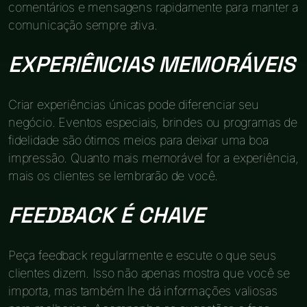
comentários e mensagens rapidamente para manter a
comunicação sempre ativa.
EXPERIÊNCIAS MEMORÁVEIS
Criar experiências únicas pode diferenciar seu
negócio. Eventos especiais, brindes ou programas de
fidelidade são ótimos meios para deixar uma boa
impressão. Quanto mais memorável for a experiência,
mais os clientes se lembrarão de você.
FEEDBACK É CHAVE
Peça feedback regularmente e escute o que seus
clientes dizem. Isso não apenas mostra que você se
importa, mas também lhe dá informações valiosas