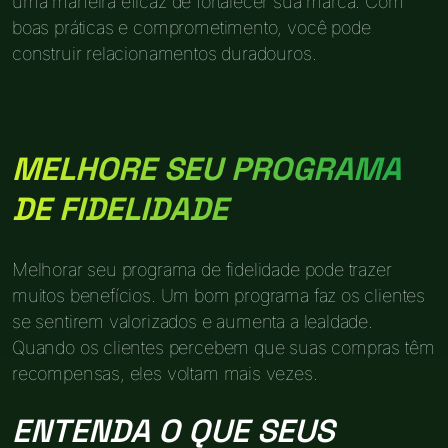
uma maneira eficaz de fortalecer sua marca. Com
boas práticas e comprometimento, você pode
construir relacionamentos duradouros.
MELHORE SEU PROGRAMA
DE FIDELIDADE
Melhorar seu programa de fidelidade pode trazer
muitos benefícios. Um bom programa faz os clientes
se sentirem valorizados e aumenta a lealdade.
Quando os clientes percebem que suas compras têm
recompensas, eles voltam mais vezes.
ENTENDA O QUE SEUS