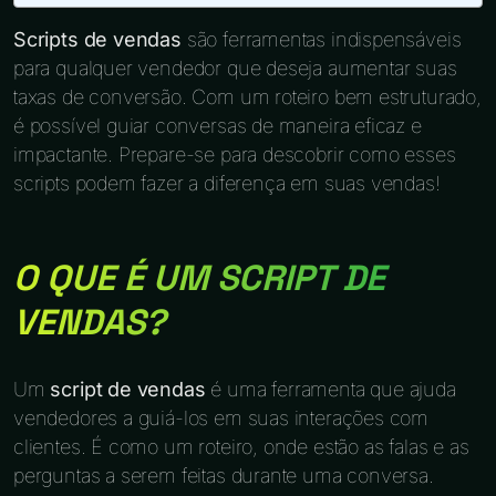
Scripts de vendas
são ferramentas indispensáveis
para qualquer vendedor que deseja aumentar suas
taxas de conversão. Com um roteiro bem estruturado,
é possível guiar conversas de maneira eficaz e
impactante. Prepare-se para descobrir como esses
scripts podem fazer a diferença em suas vendas!
O QUE É UM SCRIPT DE
VENDAS?
Um
script de vendas
é uma ferramenta que ajuda
vendedores a guiá-los em suas interações com
clientes. É como um roteiro, onde estão as falas e as
perguntas a serem feitas durante uma conversa.