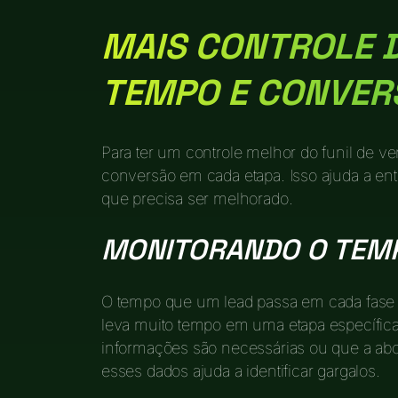
MAIS CONTROLE 
TEMPO E CONVER
Para ter um controle melhor do funil de 
conversão em cada etapa. Isso ajuda a en
que precisa ser melhorado.
MONITORANDO O TEMP
O tempo que um lead passa em cada fase d
leva muito tempo em uma etapa específica
informações são necessárias ou que a a
esses dados ajuda a identificar gargalos.