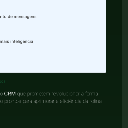
ento de mensagens
mais inteligência
pos
do
CRM
que prometem revolucionar a forma
rontos para aprimorar a eficiência da rotina