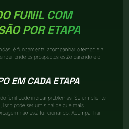
DO FUNIL COM
SÃO POR ETAPA
vendas, é fundamental acompanhar o tempo e a
tender onde os prospectos estão parando e o
O EM CADA ETAPA
o funil pode indicar problemas. Se um cliente
, isso pode ser um sinal de que mais
bordagem não está funcionando. Acompanhar