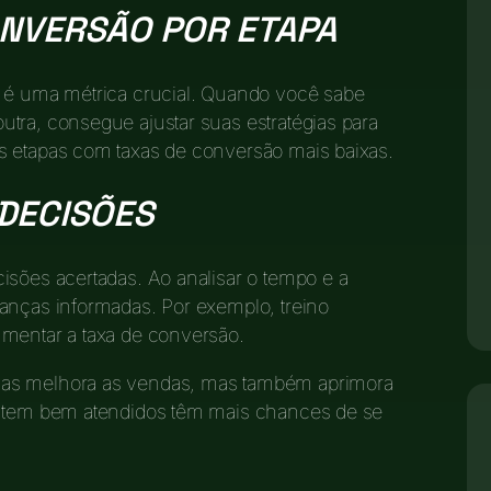
ONVERSÃO POR ETAPA
l é uma métrica crucial. Quando você sabe
tra, consegue ajustar suas estratégias para
s etapas com taxas de conversão mais baixas.
DECISÕES
isões acertadas. Ao analisar o tempo e a
anças informadas. Por exemplo, treino
umentar a taxa de conversão.
nas melhora as vendas, mas também aprimora
entem bem atendidos têm mais chances de se