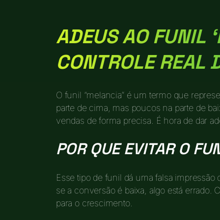
ADEUS AO FUNIL ‘
CONTROLE REAL 
O funil “melancia” é um termo que repres
parte de cima, mas poucos na parte de bai
vendas de forma precisa. É hora de dar ad
POR QUE EVITAR O FU
Esse tipo de funil dá uma falsa impressão
se a conversão é baixa, algo está errado. 
para o crescimento.