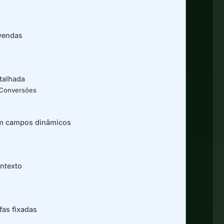
 vendas
talhada
 Conversões
om campos dinâmicos
ntexto
fas fixadas