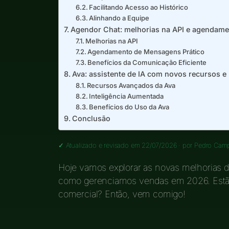
Facilitando Acesso ao Histórico
Alinhando a Equipe
Agendor Chat: melhorias na API e agendam
Melhorias na API
Agendamento de Mensagens Prático
Benefícios da Comunicação Eficiente
Ava: assistente de IA com novos recursos e 
Recursos Avançados da Ava
Inteligência Aumentada
Benefícios do Uso da Ava
Conclusão
✓ Atualizado e revisado em 22/07/2026 · por
Pedro Cam
Hoje vamos explorar as novas melhorias 
como gerenciamos vendas em 2026. Estão p
comercial? Então, vem comigo!