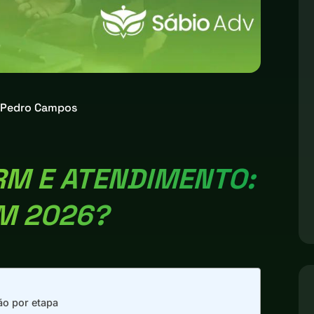
Pedro Campos
RM E ATENDIMENTO:
M 2026?
ão por etapa