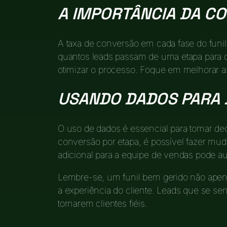
A IMPORTÂNCIA DA C
A taxa de conversão em cada fase do funi
quantos leads passam de uma etapa para ou
otimizar o processo. Foque em melhorar a
USANDO DADOS PARA 
O uso de dados é essencial para tomar dec
conversão por etapa, é possível fazer mud
adicional para a equipe de vendas pode a
Lembre-se, um funil bem gerido não ape
a experiência do cliente. Leads que se s
tornarem clientes fiéis.