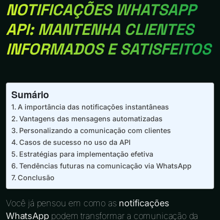
NOTIFICAÇÕES WHATSAPP
API: MANTENHA CLIENTES
INFORMADOS E SATISFEITOS
Sumário
A importância das notificações instantâneas
Vantagens das mensagens automatizadas
Personalizando a comunicação com clientes
Casos de sucesso no uso da API
Estratégias para implementação efetiva
Tendências futuras na comunicação via WhatsApp
Conclusão
Você já pensou em como as
notificações
WhatsApp
podem transformar a comunicação da