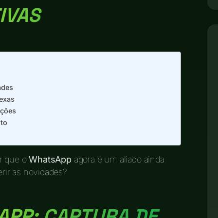
IVAS
ades
exas
ações
to
er que o
WhatsApp
agora é um aliado ainda
rir as novidades?
APP: CAPTURA DE