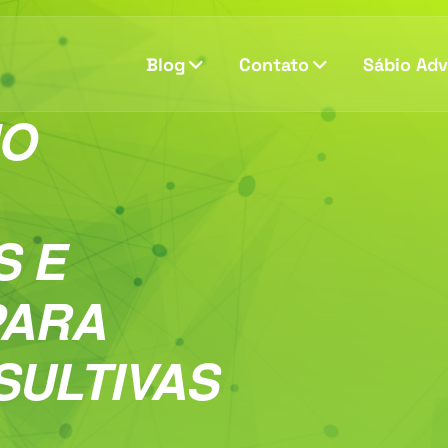
Blog
Contato
Sábio Ad
NO
S E
PARA
SULTIVAS