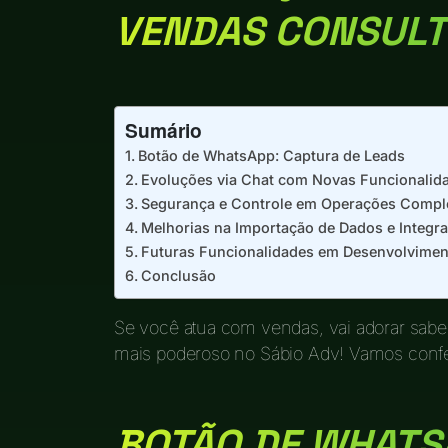
VENDAS CONSULT
Sumário
Botão de WhatsApp: Captura de Leads
Evoluções via Chat com Novas Funcionalid
Segurança e Controle em Operações Compl
Melhorias na Importação de Dados e Integr
Futuras Funcionalidades em Desenvolvimen
Conclusão
Se você atua com vendas, vai adorar sab
mais poderoso no Sábio Adv! Vamos confe
BOTÃO DE WHATS