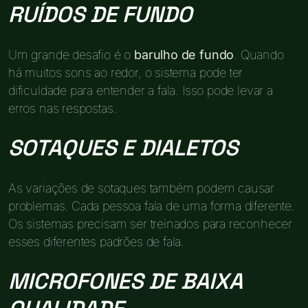
RUÍDOS DE FUNDO
Um grande desafio é o
barulho de fundo
. Quando
há muitos sons ao redor, o sistema pode ter
dificuldade para entender a fala. Isso pode levar a
erros nas respostas.
SOTAQUES E DIALETOS
As variações de sotaques também podem causar
problemas. Cada pessoa fala de uma forma diferente.
Os sistemas precisam ser treinados para reconhecer
esses diferentes padrões de fala.
MICROFONES DE BAIXA