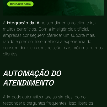
A
integração da IA
no atendimento ao cliente traz
muitos benefícios. Com a inteligência artificial,
empresas conseguem oferecer um suporte mais
rápido e preciso. Isso melhora a experiência do
consumidor e cria uma relação mais próxima com os
clientes.
AUTOMAÇÃO DO
ATENDIMENTO
A IA pode automatizar tarefas simples, como
responder a perguntas frequentes. Isso libera os