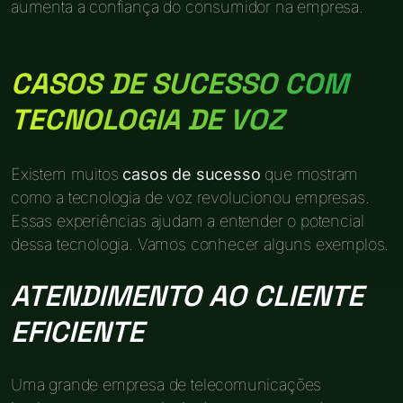
aumenta a confiança do consumidor na empresa.
CASOS DE SUCESSO COM
TECNOLOGIA DE VOZ
Existem muitos
casos de sucesso
que mostram
como a tecnologia de voz revolucionou empresas.
Essas experiências ajudam a entender o potencial
dessa tecnologia. Vamos conhecer alguns exemplos.
ATENDIMENTO AO CLIENTE
EFICIENTE
Uma grande empresa de telecomunicações