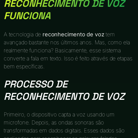
RECONHECIMENTO DE VOZ
FUNCIONA
A tecnologia de
reconhecimento de voz
tem
avançado bastante nos últimos anos. Mas, como ela
realmente funciona? Basicamente, esse sistema
converte a fala em texto. Isso é feito através de etapas
bem específicas.
PROCESSO DE
RECONHECIMENTO DE VOZ
Primeiro, o dispositivo capta a voz usando um
microfone. Depois, as ondas sonoras são
transformadas em dados digitais. Esses dados são