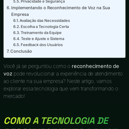
Privacidade e Segurança
Implementando o Reconhecimento de Voz na Sua
Empresa
Avaliação das Necessidades
Escolha a Tecnologia Certa
Treinamento da Equipe
Teste e Ajuste o Sistema
Feedback dos Usuários
Conclusão
Você já se perguntou como o
reconhecimento de
voz
pode revolucionar a experiência de atendimento
ao cliente na sua empresa? Neste artigo, vamos
explorar essa tecnologia que vem transformando o
mercado!
COMO A TECNOLOGIA DE