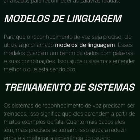
analisados para reconhecer as palavras faladas.
MODELOS DE LINGUAGEM
Para que o reconhecimento de voz seja preciso, ele
utiliza algo chamado
modelos de linguagem
. Esses
modelos guardam um banco de dados com palavras
e suas combinações. Isso ajuda o sistema a entender
melhor o que está sendo dito.
TREINAMENTO DE SISTEMAS
Os sistemas de reconhecimento de voz precisam ser
treinados. Isso significa que eles aprendem a partir de
muitos exemplos de fala. Quanto mais dados eles
têm, mais precisos se tornam. Isso ajuda a reduzir
erros e a melhorar a experiência do usuário.