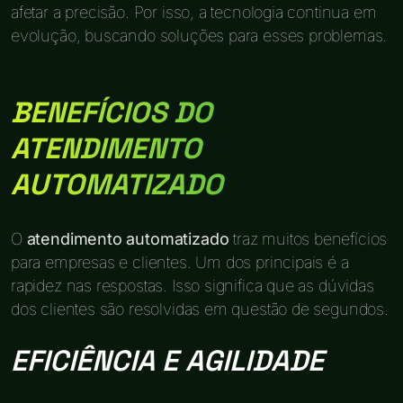
afetar a precisão. Por isso, a tecnologia continua em
evolução, buscando soluções para esses problemas.
BENEFÍCIOS DO
ATENDIMENTO
AUTOMATIZADO
O
atendimento automatizado
traz muitos benefícios
para empresas e clientes. Um dos principais é a
rapidez nas respostas. Isso significa que as dúvidas
dos clientes são resolvidas em questão de segundos.
EFICIÊNCIA E AGILIDADE